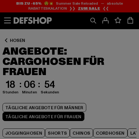
BIS ZU -65%
😲💥 Summer Sale Reloaded — absolute
Zum
Zum
Zum
RABATTESKALATION ❯❯
ZUM SALE
❮❮
Inhalt
Fußzeile
Produktraster
springen
springen
springen
HOSEN
ANGEBOTE:
CARGOHOSEN FÜR
FRAUEN
18
06
53
Stunden
Minuten
Sekunden
TÄGLICHE ANGEBOTE FÜR MÄNNER
TÄGLICHE ANGEBOTE FÜR FRAUEN
JOGGINGHOSEN
SHORTS
CHINOS
CORDHOSEN
LA