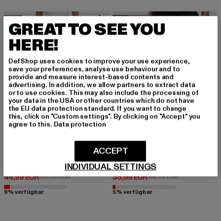
-25%
NEU
-20%
GREAT TO SEE YOU
HERE!
DefShop uses cookies to improve your use experience,
save your preferences, analyse use behaviour and to
provide and measure interest-based contents and
advertising. In addition, we allow partners to extract data
or to use cookies. This may also include the processing of
your data in the USA or other countries which do not have
the EU data protection standard. If you want to change
this, click on "Custom settings". By clicking on "Accept" you
agree to this.
Data protection
ACCEPT
URBAN CLASSICS
URBAN CLASSICS
INDIVIDUAL SETTINGS
High Waist Wide Leg Twill
Ladies High Waist
Derzeitiger Preis: 44,99 EUR
Aktionspreis: 59,99 EUR
Derzeitiger Preis: 35,99 EUR
Aktionspreis:
44,99 EUR
59,99 EUR
35,99 EUR
44,99 EUR
9% verfügbar
5% verfügbar