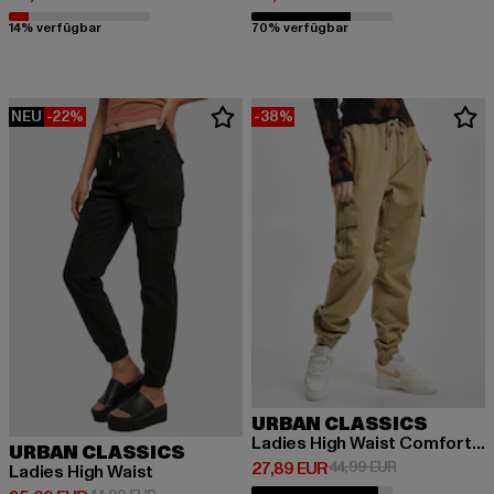
14% verfügbar
70% verfügbar
NEU
-22%
-38%
URBAN CLASSICS
Ladies High Waist Comfort Jogging
URBAN CLASSICS
Derzeitiger Preis: 27,89 EUR
Aktionspreis: 
27,89 EUR
44,99 EUR
Ladies High Waist