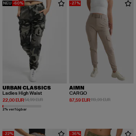
NEU
-60%
-27%
URBAN CLASSICS
AIMN
Ladies High Waist
CARGO
Derzeitiger Preis: 22,00 EUR
Aktionspreis: 54,99 EUR
Derzeitiger Preis: 87,59 EUR
Aktionspreis:
22,00 EUR
54,99 EUR
87,59 EUR
119,99 EUR
2% verfügbar
-22%
-36%