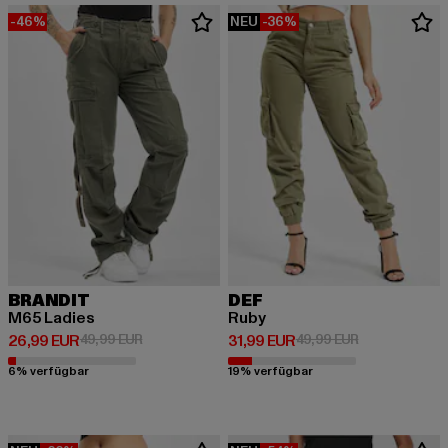
-46%
NEU
-36%
BRANDIT
DEF
M65 Ladies
Ruby
Derzeitiger Preis: 26,99 EUR
Aktionspreis: 49,99 EUR
Derzeitiger Preis: 31,99 EUR
Aktionspreis: 
26,99 EUR
49,99 EUR
31,99 EUR
49,99 EUR
6% verfügbar
19% verfügbar