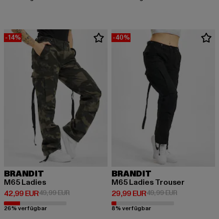
-14%
-40%
BRANDIT
BRANDIT
M65 Ladies
M65 Ladies Trouser
Derzeitiger Preis: 42,99 EUR
Aktionspreis: 49,99 EUR
Derzeitiger Preis: 29,99 EUR
Aktionspreis:
42,99 EUR
49,99 EUR
29,99 EUR
49,99 EUR
26% verfügbar
8% verfügbar