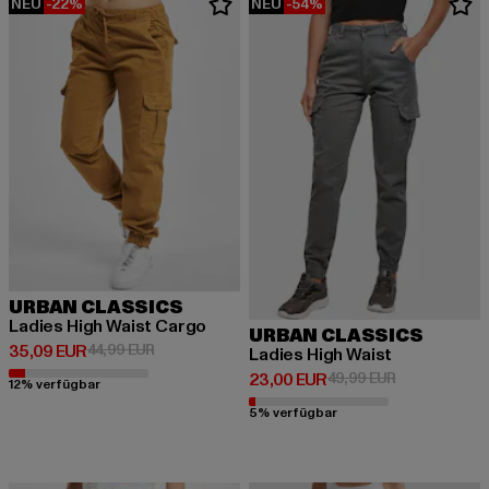
NEU
-22%
NEU
-54%
URBAN CLASSICS
Ladies High Waist Cargo
URBAN CLASSICS
Derzeitiger Preis: 35,09 EUR
Aktionspreis: 44,99 EUR
35,09 EUR
44,99 EUR
Ladies High Waist
Derzeitiger Preis: 23,00 EUR
Aktionspreis:
23,00 EUR
49,99 EUR
12% verfügbar
5% verfügbar