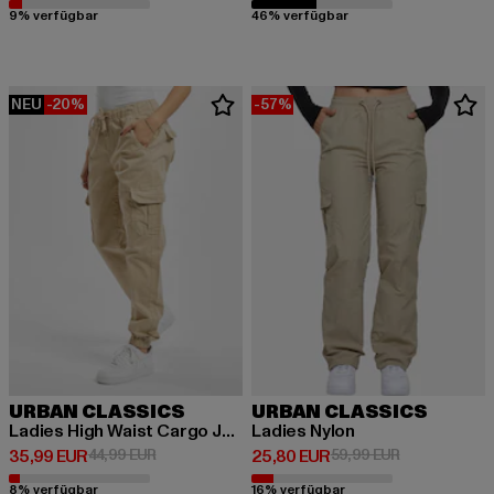
9% verfügbar
46% verfügbar
NEU
-20%
-57%
URBAN CLASSICS
URBAN CLASSICS
Ladies High Waist Cargo Jogging
Ladies Nylon
Derzeitiger Preis: 35,99 EUR
Aktionspreis: 44,99 EUR
Derzeitiger Preis: 25,80 EUR
Aktionspreis:
35,99 EUR
44,99 EUR
25,80 EUR
59,99 EUR
8% verfügbar
16% verfügbar