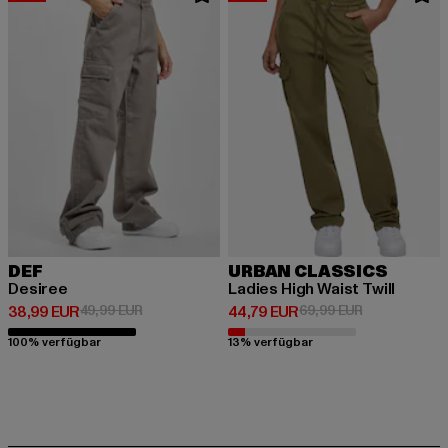
DEF
URBAN CLASSICS
Desiree
Ladies High Waist Twill
Derzeitiger Preis: 38,99 EUR
Aktionspreis: 49,99 EUR
Derzeitiger Preis: 44,79 EUR
Aktionspreis:
38,99 EUR
49,99 EUR
44,79 EUR
69,99 EUR
100% verfügbar
13% verfügbar