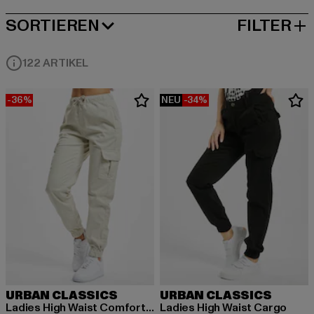
SORTIEREN
FILTER
BELIEBTESTE
122 ARTIKEL
-36%
NEU
-34%
URBAN CLASSICS
URBAN CLASSICS
Ladies High Waist Comfort Jogging
Ladies High Waist Cargo