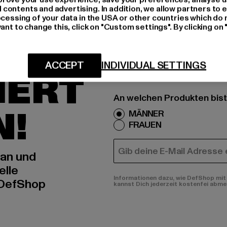
ontents and advertising. In addition, we allow partners to e
ocessing of your data in the USA or other countries which do 
ant to change this, click on "Custom settings". By clicking on 
H AN,
ACCEPT
INDIVIDUAL SETTINGS
IERT
An welchen Produkten bist
N!
MÄNNER
FRAUEN
E-MAIL
 an und
elle
Informationen dazu, wie DefShop mit 
 DefShop
kannst Dich jederzeit kostenfei abme