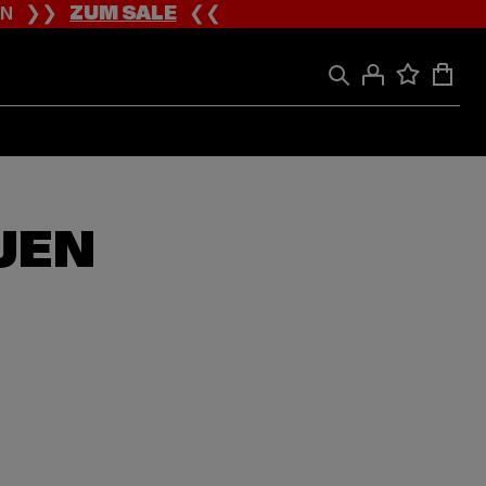
ION ❯❯
ZUM SALE
❮❮
UEN