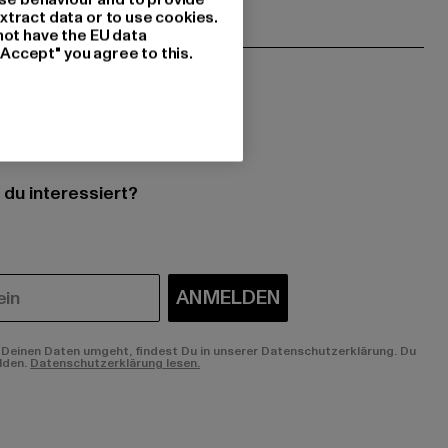
xtract data or to use cookies.
not have the EU data
"Accept" you agree to this.
 du interessiert?
ANMELDEN
Deinen Daten umgeht, findest Du in unserer Datenschutzerklärung. Du
lden.
Datenschutzerklärung lesen.