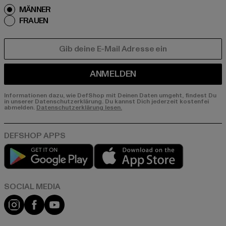
MÄNNER
FRAUEN
E-MAIL
ANMELDEN
Informationen dazu, wie DefShop mit Deinen Daten umgeht, findest Du
in unserer Datenschutzerklärung. Du kannst Dich jederzeit kostenfei
abmelden.
Datenschutzerklärung lesen.
Play market
App store
Instagram
Facebook
YouTube