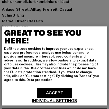
sich unkompliziert kombinieren lässt.
Anlass: Street, Alltag, Freizeit, Casual
Schnitt: Eng
Marke: Urban Classics
Kat.: Leggings
GREAT TO SEE YOU
Farbe: schwarz
HERE!
Hersteller Farbe: geometric black
Materialzusammensetzung: 94% Polyester, 6% Elasthan
DefShop uses cookies to improve your use experience,
Art.Nr: TB3786-02911
save your preferences, analyse use behaviour and to
provide and measure interest-based contents and
advertising. In addition, we allow partners to extract data
Hersteller: TB International GmbH |
info@tbint.de
or to use cookies. This may also include the processing of
Dr.-Robert-Murjahn-Straße 7 | 64372 Ober-Ramstadt |
your data in the USA or other countries which do not have
the EU data protection standard. If you want to change
DE
this, click on "Custom settings". By clicking on "Accept" you
agree to this.
Data protection
GRÖSSE & PASSFORM
ACCEPT
INDIVIDUAL SETTINGS
PFLEGEHINWEISE