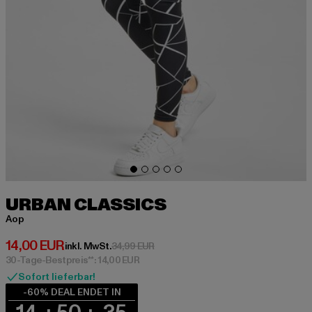
URBAN CLASSICS
Aop
Derzeitiger Preis: 14,00 EUR
14,00 EUR
Aktionspreis: 34,99 EUR
inkl. MwSt.
34,99 EUR
30-Tage-Bestpreis**: 14,00 EUR
Sofort lieferbar!
-60% DEAL ENDET IN