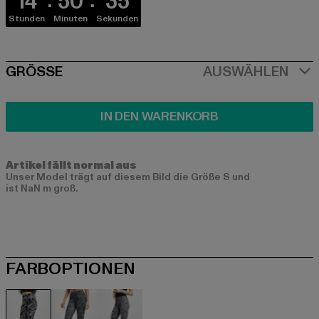
14
50
35
Stunden
Minuten
Sekunden
SIZE
GRÖSSE
AUSWÄHLEN
IN DEN WARENKORB
Artikel fällt normal aus
Unser Model trägt auf diesem Bild die Größe S und
ist NaN m groß.
FARBOPTIONEN