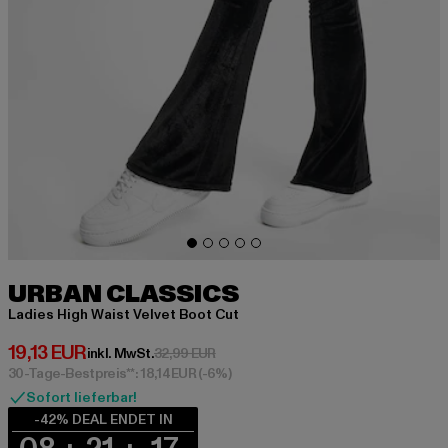
URBAN CLASSICS
Ladies High Waist Velvet Boot Cut
Derzeitiger Preis: 19,13 EUR
19,13 EUR
Aktionspreis: 32,99 EUR
inkl. MwSt.
32,99 EUR
30-Tage-Bestpreis**: 18,14 EUR
(-6%)
Sofort lieferbar!
-42% DEAL ENDET IN