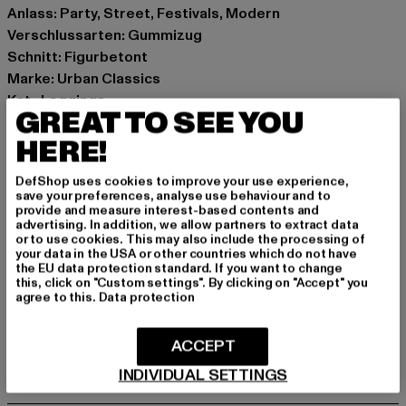
Anlass: Party, Street, Festivals, Modern
Verschlussarten: Gummizug
Schnitt: Figurbetont
Marke: Urban Classics
Kat.: Leggings
GREAT TO SEE YOU
Farbe: schwarz
HERE!
Hersteller Farbe: black
Materialzusammensetzung: 94% Polyester, 6% Elasthan
DefShop uses cookies to improve your use experience,
Art.Nr: TB4551-00007
save your preferences, analyse use behaviour and to
provide and measure interest-based contents and
advertising. In addition, we allow partners to extract data
Hersteller: TB International GmbH |
info@tbint.de
or to use cookies. This may also include the processing of
Dr.-Robert-Murjahn-Straße 7 | 64372 Ober-Ramstadt |
your data in the USA or other countries which do not have
the EU data protection standard. If you want to change
DE
this, click on "Custom settings". By clicking on "Accept" you
agree to this.
Data protection
GRÖSSE & PASSFORM
ACCEPT
INDIVIDUAL SETTINGS
PFLEGEHINWEISE