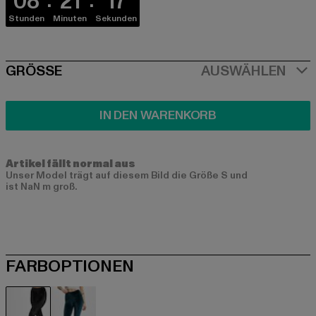
08
21
17
Stunden
Minuten
Sekunden
SIZE
GRÖSSE
AUSWÄHLEN
IN DEN WARENKORB
Artikel fällt normal aus
Unser Model trägt auf diesem Bild die Größe S und
ist NaN m groß.
FARBOPTIONEN