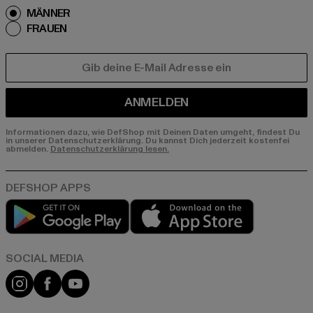
MÄNNER
FRAUEN
E-MAIL
ANMELDEN
Informationen dazu, wie DefShop mit Deinen Daten umgeht, findest Du
in unserer Datenschutzerklärung. Du kannst Dich jederzeit kostenfei
abmelden.
Datenschutzerklärung lesen.
Play market
App store
Instagram
Facebook
YouTube