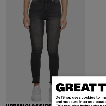
GREAT T
DefShop uses cookies to imp
and measure interest-based c
This may also include the pr