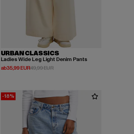
URBAN CLASSICS
Ladies Wide Leg Light Denim Pants
Derzeitiger Preis: ab 35,99 EUR
Aktionspreis: 49,99 EUR
ab
35,99 EUR
49,99 EUR
-18%