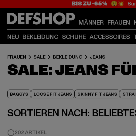
BIS ZU -65%
😲💥 Sum
MÄNNER
FRAUEN
NEU
BEKLEIDUNG
SCHUHE
ACCESSOIRES
FRAUEN
SALE
BEKLEIDUNG
JEANS
SALE: JEANS FÜ
BAGGYS
LOOSE FIT JEANS
SKINNY FIT JEANS
STRAI
SORTIEREN NACH:
BELIEBTE
202 ARTIKEL