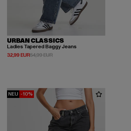
URBAN CLASSICS
Ladies Tapered Baggy Jeans
Derzeitiger Preis: 32,99 EUR
Aktionspreis: 54,99 EUR
32,99 EUR
54,99 EUR
NEU
-10%