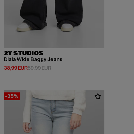
2Y STUDIOS
Diala Wide Baggy Jeans
Derzeitiger Preis: 38,99 EUR
Aktionspreis: 59,99 EUR
38,99 EUR
59,99 EUR
-35%