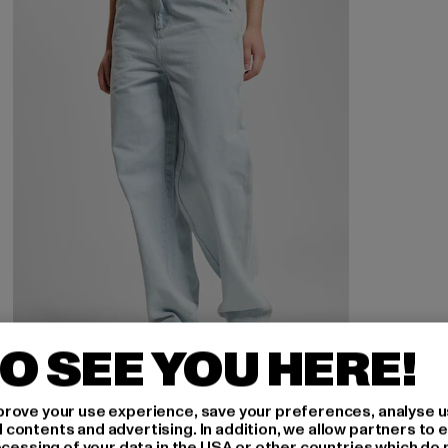
O SEE YOU HERE!
DEF
rove your use experience, save your preferences, analyse u
Straight
ontents and advertising. In addition, we allow partners to e
ocessing of your data in the USA or other countries which do 