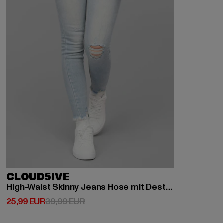
CLOUD5IVE
High-Waist Skinny Jeans Hose mit Destroy Details 5 Pockets
Derzeitiger Preis: 25,99 EUR
Aktionspreis: 39,99 EUR
25,99 EUR
39,99 EUR