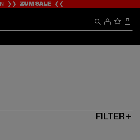
ION ❯❯
ZUM SALE
❮❮
FILTER