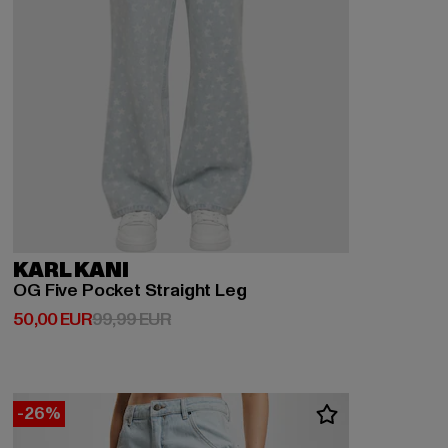
KARL KANI
OG Five Pocket Straight Leg
Derzeitiger Preis: 50,00 EUR
Aktionspreis: 99,99 EUR
50,00 EUR
99,99 EUR
-26%