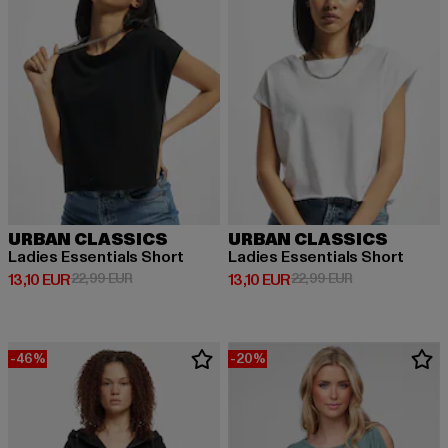
URBAN CLASSICS
URBAN CLASSICS
Ladies Essentials Short
Ladies Essentials Short
Derzeitiger Preis: 13,10 EUR
Aktionspreis: 22,99 EUR
Derzeitiger Preis: 13,10 EUR
Aktionspreis: 2
13,10 EUR
22,99 EUR
13,10 EUR
22,99 EUR
-46%
-20%