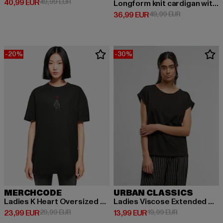
Derzeitiger Preis: 40,99 EUR
Aktionspreis: 49,99 EUR
40,99 EUR
49,99 EUR
Longform knit cardigan with hood
Derzeitiger Preis: 36,99 EUR
Aktionspreis:
36,99 EUR
49,99 EUR
-20%
-30%
MERCHCODE
URBAN CLASSICS
Ladies K Heart Oversized Boyfriend
Ladies Viscose Extended Shoulder Tee
Derzeitiger Preis: 23,99 EUR
Aktionspreis: 29,99 EUR
Derzeitiger Preis: 13,99 EUR
Aktionspreis: 
23,99 EUR
29,99 EUR
13,99 EUR
19,99 EUR