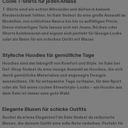
Coole T-Shirts für jeden Anlass
T-Shirts
sind ein echter Allrounder und dürfen in keinem
Kleiderschrank fehlen. Im Sale findest du eine große Auswahl an
Modellen, von schlichten Basics bis hin zu auffälligen Prints.
Diese vielseitigen Teile lassen sich mit Jeans, Röcken oder
Shorts kombinieren und eignen sich perfekt für lässige Looks
oder als Basis für ein schickes Outfit mit Blazer.
Stylische Hoodies für gemütliche Tage
Hoodies sind der Inbegriff von Komfort und Style. Im Sale bei
Def-Shop findest du eine riesige Auswahl an
Hoodies
, die sich
durch gemütliche Materialien und angesagte Designs
auszeichnen. Ob für entspannte Tage zu Hause, für den Sport
oder als Teil eines coolen Streetstyle-Looks – ein Hoodie aus
dem Sale ist immer eine gute Wahl.
Elegante Blusen für schicke Outfits
Suchst du etwas Elegantes? Im Sale findest du reduzierte
Blusen, die deinem Outfit eine edle Note verleihen. Perfekt für