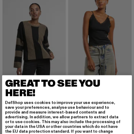
GREAT TO SEE YOU
NOISY MAY
URBAN CLASSICS
HERE!
NMAGATHA
Ladies V-Neck Lace Top 2-Pack
Derzeitiger Preis: 26,79 EUR
Aktionspreis: 39,99 EUR
Derzeitiger Preis: 24,89 EUR
Aktionspreis:
26,79 EUR
39,99 EUR
24,89 EUR
29,99 EUR
DefShop uses cookies to improve your use experience,
save your preferences, analyse use behaviour and to
provide and measure interest-based contents and
advertising. In addition, we allow partners to extract data
or to use cookies. This may also include the processing of
-27%
-44%
your data in the USA or other countries which do not have
the EU data protection standard. If you want to change