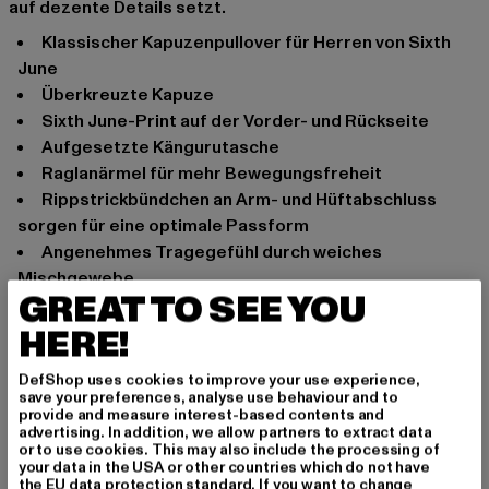
auf dezente Details setzt.
Klassischer Kapuzenpullover für Herren von Sixth
June
Überkreuzte Kapuze
Sixth June-Print auf der Vorder- und Rückseite
Aufgesetzte Kängurutasche
Raglanärmel für mehr Bewegungsfreheit
Rippstrickbündchen an Arm- und Hüftabschluss
sorgen für eine optimale Passform
Angenehmes Tragegefühl durch weiches
Mischgewebe
GREAT TO SEE YOU
Lockere Passform
HERE!
Anlass: Alltag
Ausschnitt: Kapuze
DefShop uses cookies to improve your use experience,
Ärmelart: Langarm
save your preferences, analyse use behaviour and to
provide and measure interest-based contents and
Marke: Sixth June
advertising. In addition, we allow partners to extract data
Kat.: Hoodies
or to use cookies. This may also include the processing of
your data in the USA or other countries which do not have
Farbe: schwarz
the EU data protection standard. If you want to change