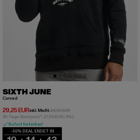
SIXTH JUNE
Curved
Derzeitiger Preis: 29,25 EUR
29,25 EUR
Aktionspreis: 64,99 EUR
inkl. MwSt.
64,99 EUR
30-Tage-Bestpreis**: 27,95 EUR
(-5%)
Sofort lieferbar!
-55% DEAL ENDET IN