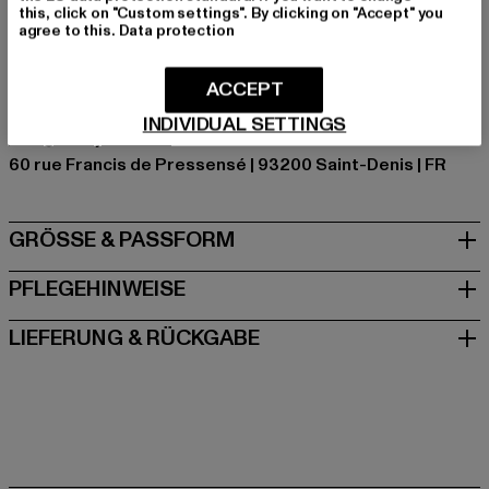
Hersteller Farbe: black
this, click on "Custom settings". By clicking on "Accept" you
agree to this.
Data protection
Materialzusammensetzung: 100% Baumwolle
Art.Nr: 22576-00007
ACCEPT
Hersteller: ALPHA EUROPE DISTRIBUTION |
INDIVIDUAL SETTINGS
info@sixthjune.com
60 rue Francis de Pressensé | 93200 Saint-Denis | FR
GRÖSSE & PASSFORM
PFLEGEHINWEISE
LIEFERUNG & RÜCKGABE