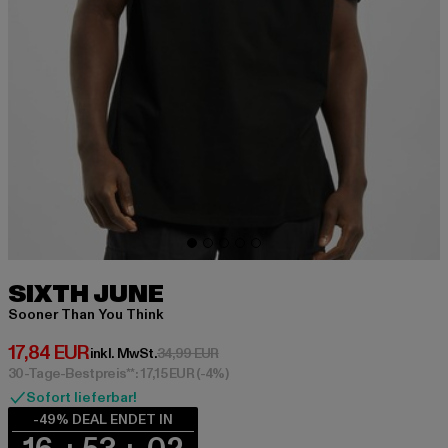
SIXTH JUNE
Sooner Than You Think
Derzeitiger Preis: 17,84 EUR
17,84 EUR
Aktionspreis: 34,99 EUR
inkl. MwSt.
34,99 EUR
30-Tage-Bestpreis**: 17,15 EUR
(-4%)
Sofort lieferbar!
-49% DEAL ENDET IN