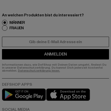
An welchen Produkten bist du interessiert?
MÄNNER
FRAUEN
E-MAIL
ANMELDEN
Informationen dazu, wie DefShop mit Deinen Daten umgeht, findest Du
in unserer Datenschutzerklärung. Du kannst Dich jederzeit kostenfei
abmelden.
Datenschutzerklärung lesen.
Play market
App store