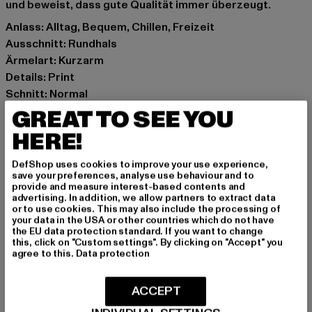
und beweist, dass gute Qualität immer überzeugt.
Anlass: Alltag, Bequem, Chillen, Freizeit
Ausschnitt: Rundhals
Ärmelart: Kurzarm
Details: Print
Schnitt: Normal
Marke: Sixth June
GREAT TO SEE YOU
Kat.: T-Shirts
HERE!
Farbe: schwarz
Hersteller Farbe: black
DefShop uses cookies to improve your use experience,
save your preferences, analyse use behaviour and to
Materialzusammensetzung: 100% Baumwolle
provide and measure interest-based contents and
Art.Nr: M43119-00007
advertising. In addition, we allow partners to extract data
or to use cookies. This may also include the processing of
your data in the USA or other countries which do not have
Hersteller: ALPHA EUROPE DISTRIBUTION |
the EU data protection standard. If you want to change
this, click on "Custom settings". By clicking on "Accept" you
info@sixthjune.com
agree to this.
Data protection
60 rue Francis de Pressensé | 93200 Saint-Denis | FR
ACCEPT
GRÖSSE & PASSFORM