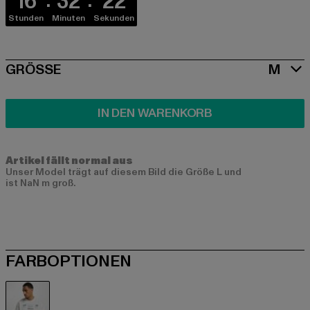
16
32
22
Stunden
Minuten
Sekunden
SIZE
GRÖSSE
M
IN DEN WARENKORB
Artikel fällt normal aus
Unser Model trägt auf diesem Bild die Größe L und
ist NaN m groß.
FARBOPTIONEN