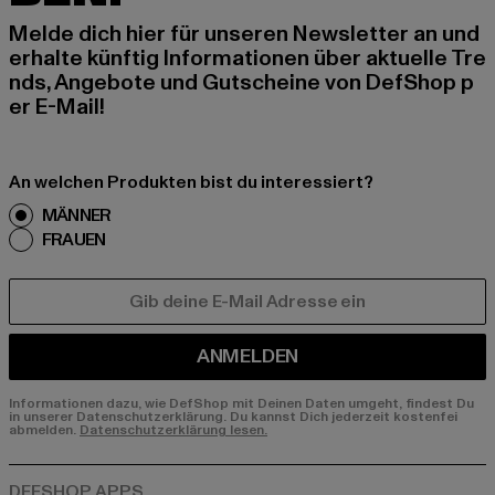
Melde dich hier für unseren Newsletter an und
erhalte künftig Informationen über aktuelle Tre
nds, Angebote und Gutscheine von DefShop p
er E-Mail!
An welchen Produkten bist du interessiert?
MÄNNER
FRAUEN
E-MAIL
ANMELDEN
Informationen dazu, wie DefShop mit Deinen Daten umgeht, findest Du
in unserer Datenschutzerklärung. Du kannst Dich jederzeit kostenfei
abmelden.
Datenschutzerklärung lesen.