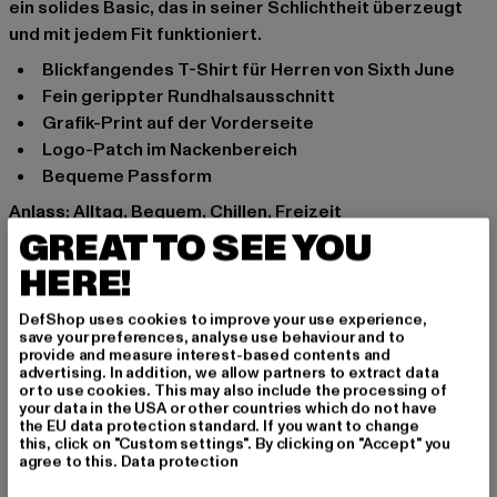
ein solides Basic, das in seiner Schlichtheit überzeugt
und mit jedem Fit funktioniert.
Blickfangendes T-Shirt für Herren von Sixth June
Fein gerippter Rundhalsausschnitt
Grafik-Print auf der Vorderseite
Logo-Patch im Nackenbereich
Bequeme Passform
Anlass: Alltag, Bequem, Chillen, Freizeit
GREAT TO SEE YOU
Ausschnitt: Rundhals
Ärmelart: Kurzarm
HERE!
Marke: Sixth June
Kat.: T-Shirts
DefShop uses cookies to improve your use experience,
save your preferences, analyse use behaviour and to
Farbe: weiß
provide and measure interest-based contents and
Hersteller Farbe: offwhite
advertising. In addition, we allow partners to extract data
or to use cookies. This may also include the processing of
Materialzusammensetzung: 100% Baumwolle
your data in the USA or other countries which do not have
Art.Nr: SJ23737-00555
the EU data protection standard. If you want to change
this, click on "Custom settings". By clicking on "Accept" you
agree to this.
Data protection
Hersteller: ALPHA EUROPE DISTRIBUTION |