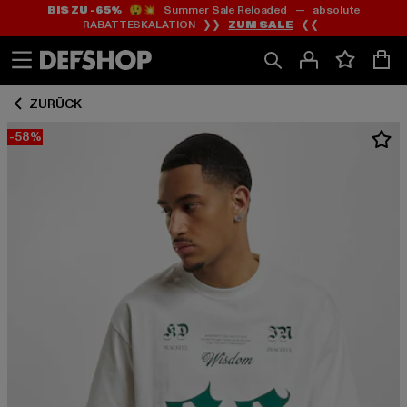
BIS ZU -65%
😲💥 Summer Sale Reloaded — absolute
Zum
Zum
RABATTESKALATION ❯❯
ZUM SALE
❮❮
Inhalt
Fußzeile
springen
springen
ZURÜCK
-58%