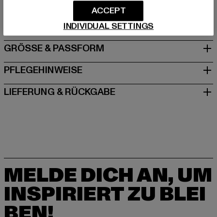
info@sixthjune.com
ACCEPT
60 rue Francis de Pressensé | 93200 Saint-Denis | FR
INDIVIDUAL SETTINGS
GRÖSSE & PASSFORM
PFLEGEHINWEISE
LIEFERUNG & RÜCKGABE
MELDE DICH AN, UM
INSPIRIERT ZU BLEI
BEN!