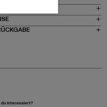
& PASSFORM
ISE
 RÜCKGABE
 du interessiert?