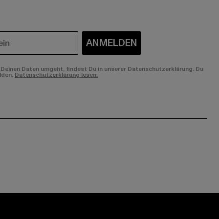
ANMELDEN
Deinen Daten umgeht, findest Du in unserer Datenschutzerklärung. Du
lden.
Datenschutzerklärung lesen.