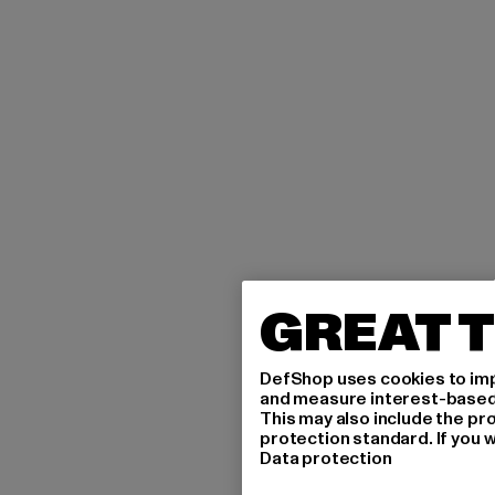
GREAT T
DefShop uses cookies to imp
and measure interest-based c
This may also include the pr
protection standard. If you w
Data protection