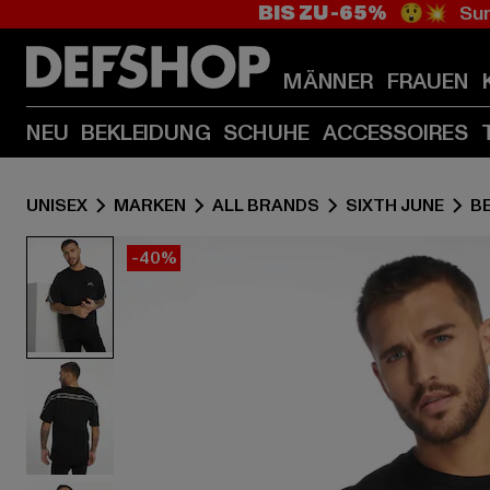
BIS ZU -65%
😲💥 Sum
MÄNNER
FRAUEN
NEU
BEKLEIDUNG
SCHUHE
ACCESSOIRES
UNISEX
MARKEN
ALL BRANDS
SIXTH JUNE
B
-40%