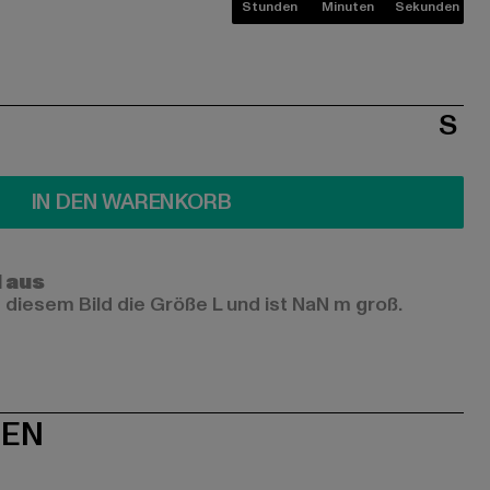
Stunden
Minuten
Sekunden
S
IN DEN WARENKORB
l aus
 diesem Bild die Größe L und ist NaN m groß.
NEN