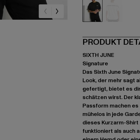
schwarz
weiß
PRODUKT DET
SIXTH JUNE
Signature
Das Sixth June Signat
Look, der mehr sagt al
gefertigt, bietet es 
schätzen wirst. Der k
Passform machen es z
mühelos in jede Garde
dieses Kurzarm-Shirt 
funktioniert als auch 
einem Hemd oder einer