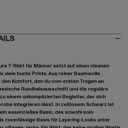
AILS
ure T-Shirt für Männer setzt auf einen cleanen
s viele bunte Prints. Aus reiner Baumwolle
dir den Komfort, den du vom ersten Tragen an
lassische Rundhalsausschnitt und die reguläre
u einem unkomplizierten Begleiter, der sich
robe integrieren lässt. In zeitlosem Schwarz ist
ein essenzielles Basic, das sowohl solo
als zuverlässige Basis für Layering-Looks unter
 offenen Jacke. Ein Shirt, das keine großen Worte