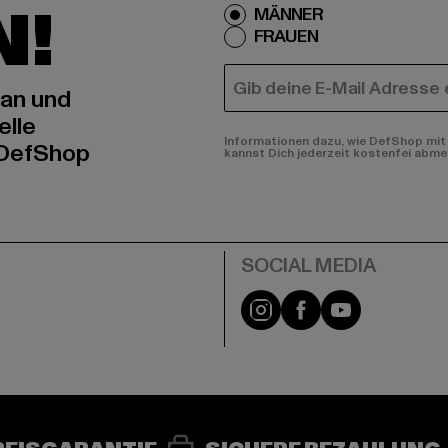
N!
MÄNNER
FRAUEN
E-MAIL
 an und
elle
Informationen dazu, wie DefShop mit 
 DefShop
kannst Dich jederzeit kostenfei abme
e
Instagram
Facebook
YouTube