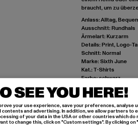
braucht, um zu überz
Anlass: Alltag, Bequem,
Ausschnitt: Rundhals
Ärmelart: Kurzarm
Details: Print, Logo-T
Schnitt: Normal
Marke: Sixth June
Kat.: T-Shirts
Farbe: schwarz
Hersteller Farbe: blac
O SEE YOU HERE!
Materialzusammense
Art.Nr: M3693-00007
rove your use experience, save your preferences, analyse u
ontents and advertising. In addition, we allow partners to e
ocessing of your data in the USA or other countries which do 
Hersteller: ALPHA E
ant to change this, click on "Custom settings". By clicking on 
60 rue Francis de Pre