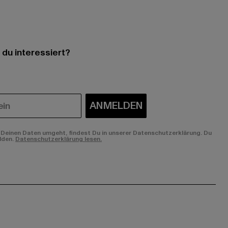
 du interessiert?
ANMELDEN
Deinen Daten umgeht, findest Du in unserer Datenschutzerklärung. Du
lden.
Datenschutzerklärung lesen.