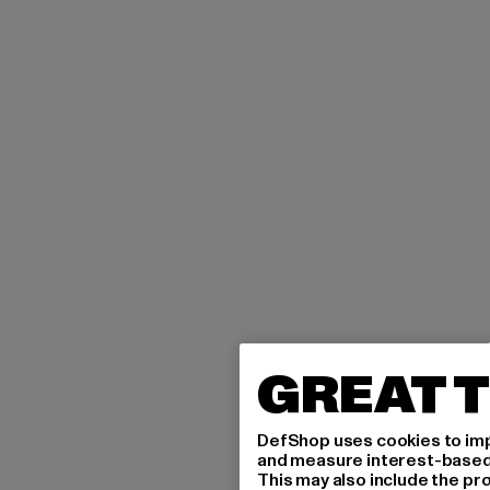
GREAT T
DefShop uses cookies to imp
and measure interest-based c
This may also include the pr