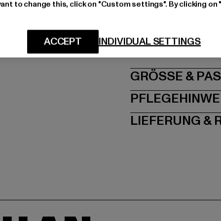
Art.Nr: M21923-0000
ant to change this, click on "Custom settings". By clicking on 
Hersteller: ALPHA E
ACCEPT
INDIVIDUAL SETTINGS
60 rue Francis de Pre
GRÖSSE 
PFLEGEHINWE
LIEFERUNG &