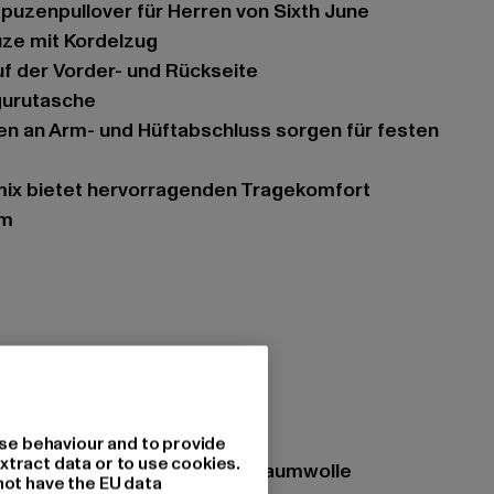
apuzenpullover für Herren von Sixth June
uze mit Kordelzug
uf der Vorder- und Rückseite
gurutasche
lmix bietet hervorragenden Tragekomfort
rm
k
se behaviour and to provide
xtract data or to use cookies.
zung: 80% Polyester, 20% Baumwolle
not have the EU data