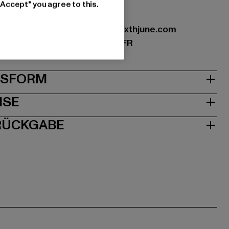
7
"Accept" you agree to this.
UROPE DISTRIBUTION |
info@sixthjune.com
ssensé | 93200 Saint-Denis | FR
& PASSFORM
ISE
 RÜCKGABE