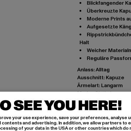
blickfangender K
überkreuzte Kap
moderne Prints a
aufgesetzte Kän
Rippstrickbündchen an Arm- und Hüftabschluss sorgen für festen
Halt
weicher Materia
reguläre Passfo
Anlass: Alltag
Ausschnitt: Kapuze
Ärmelart: Langarm
Marke: Sixth June
O SEE YOU HERE!
Kat.: Hoodies
Farbe: schwarz
Hersteller Farbe: blac
rove your use experience, save your preferences, analyse u
ontents and advertising. In addition, we allow partners to e
Materialzusammenset
ocessing of your data in the USA or other countries which do 