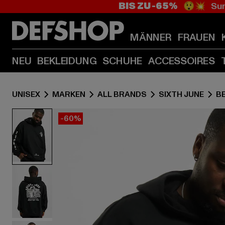
BIS ZU -65%
😲💥 Sum
MÄNNER
FRAUEN
NEU
BEKLEIDUNG
SCHUHE
ACCESSOIRES
UNISEX
MARKEN
ALL BRANDS
SIXTH JUNE
B
-60%