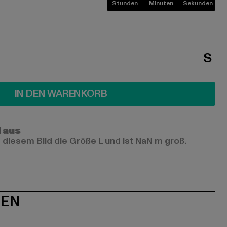
Stunden
Minuten
Sekunden
S
IN DEN WARENKORB
l aus
 diesem Bild die Größe L und ist NaN m groß.
NEN