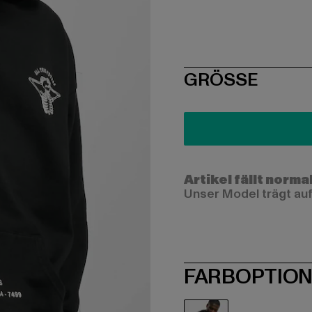
SIZE
GRÖSSE
Artikel fällt norma
Unser Model trägt auf
FARBOPTIO