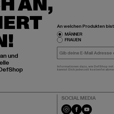
H AN,
IERT
An welchen Produkten bist
N!
MÄNNER
FRAUEN
E-MAIL
 an und
elle
Informationen dazu, wie DefShop mit 
 DefShop
kannst Dich jederzeit kostenfei abme
e
Instagram
Facebook
YouTube