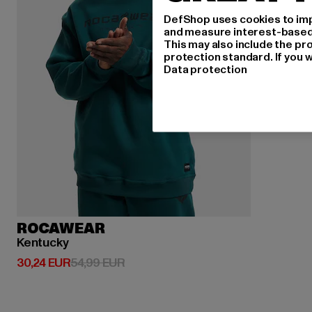
DefShop uses cookies to imp
and measure interest-based c
This may also include the pr
protection standard. If you w
Data protection
ROCAWEAR
Kentucky
Derzeitiger Preis: 30,24 EUR
Aktionspreis: 54,99 EUR
30,24 EUR
54,99 EUR