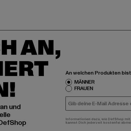
H AN,
IERT
An welchen Produkten bist
N!
MÄNNER
FRAUEN
E-MAIL
 an und
elle
Informationen dazu, wie DefShop mit 
 DefShop
kannst Dich jederzeit kostenfei abme