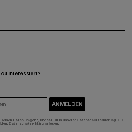
 du interessiert?
ANMELDEN
Deinen Daten umgeht, findest Du in unserer Datenschutzerklärung. Du
lden.
Datenschutzerklärung lesen.