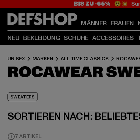
BIS ZU -65%
😲💥 Sum
MÄNNER
FRAUEN
NEU
BEKLEIDUNG
SCHUHE
ACCESSOIRES
UNISEX
MARKEN
ALL TIME CLASSICS
ROCAWE
ROCAWEAR SW
SWEATERS
SORTIEREN NACH:
BELIEBTE
7 ARTIKEL