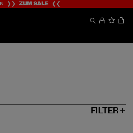
ION ❯❯
ZUM SALE
❮❮
FILTER