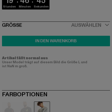
19
46
44
Stunden
Minuten
Sekunden
SIZE
GRÖSSE
AUSWÄHLEN
IN DEN WARENKORB
Artikel fällt normal aus
Unser Model trägt auf diesem Bild die Größe L und
ist NaN m groß.
FARBOPTIONEN