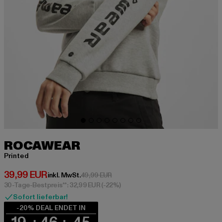
ROCAWEAR
Printed
Derzeitiger Preis: 39,99 EUR
39,99 EUR
Aktionspreis: 49,99 EUR
inkl. MwSt.
49,99 EUR
30-Tage-Bestpreis**: 32,99 EUR
(-22%)
Sofort lieferbar!
-20% DEAL ENDET IN