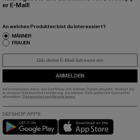
er E-Mail!
An welchen Produkten bist du interessiert?
MÄNNER
FRAUEN
E-MAIL
ANMELDEN
Informationen dazu, wie DefShop mit Deinen Daten umgeht, findest Du
in unserer Datenschutzerklärung. Du kannst Dich jederzeit kostenfei
abmelden.
Datenschutzerklärung lesen.
Play market
App store