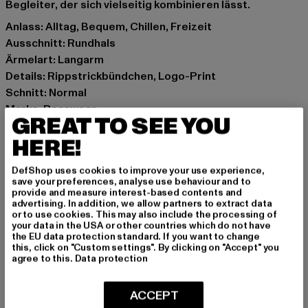
Begleiter, der sich vielseitig kombinieren lässt.
Anlass: Alltag, Bequem, Chillen, Freizeit
Ausschnitt: Rundhals
Ärmelart: Langarm
Details: Rippstrickbündchen, Logo-Print
Schnitt: Normal
Marke: Rocawear
GREAT TO SEE YOU
Kat.: Sweaters
HERE!
Farbe: grau
Hersteller Farbe: grey
DefShop uses cookies to improve your use experience,
Materialzusammensetzung: 80% Baumwolle, 20%
save your preferences, analyse use behaviour and to
Polyester
provide and measure interest-based contents and
advertising. In addition, we allow partners to extract data
Art.Nr: RWCN005-00111
or to use cookies. This may also include the processing of
your data in the USA or other countries which do not have
the EU data protection standard. If you want to change
Hersteller: TB International GmbH |
info@tbint.de
this, click on "Custom settings". By clicking on "Accept" you
Dr.-Robert-Murjahn-Straße 7 | 64372 Ober-Ramstadt |
agree to this.
Data protection
DE
ACCEPT