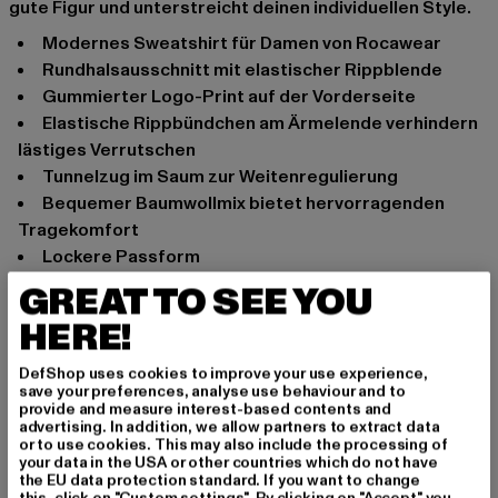
gute Figur und unterstreicht deinen individuellen Style.
Modernes Sweatshirt für Damen von Rocawear
Rundhalsausschnitt mit elastischer Rippblende
Gummierter Logo-Print auf der Vorderseite
Elastische Rippbündchen am Ärmelende verhindern
lästiges Verrutschen
Tunnelzug im Saum zur Weitenregulierung
Bequemer Baumwollmix bietet hervorragenden
Tragekomfort
Lockere Passform
GREAT TO SEE YOU
Anlass: Alltag, Bequem, Chillen, Normal, Freizeit, Lässig,
Basic
HERE!
Ausschnitt: Rundhals
Marke: Rocawear
DefShop uses cookies to improve your use experience,
save your preferences, analyse use behaviour and to
Kat.: Pullover
provide and measure interest-based contents and
Farbe: grau
advertising. In addition, we allow partners to extract data
or to use cookies. This may also include the processing of
Hersteller Farbe: grey
your data in the USA or other countries which do not have
Materialzusammensetzung: 80% Baumwolle, 20%
the EU data protection standard. If you want to change
this, click on "Custom settings". By clicking on "Accept" you