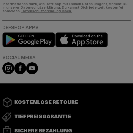
Informationen dazu, wie DefShop mit Deinen Daten umgeht, findest Du
in unserer Datenschutzerklärung. Du kannst Dich jederzeit kostenfei
abmelden.
Datenschutzerklärung lesen.
Play market
App store
Instagram
Facebook
YouTube
KOSTENLOSE RETOURE
TIEFPREISGARANTIE
SICHERE BEZAHLUNG