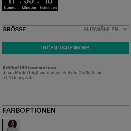
11
55
16
Stunden
Minuten
Sekunden
SIZE
GRÖSSE
AUSWÄHLEN
IN DEN WARENKORB
Artikel fällt normal aus
Unser Model trägt auf diesem Bild die Größe S und
ist NaN m groß.
FARBOPTIONEN