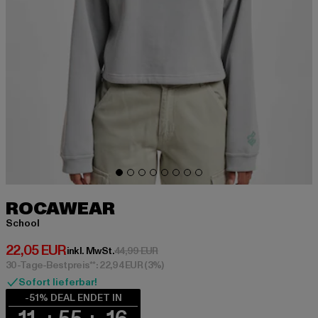
ROCAWEAR
School
Derzeitiger Preis: 22,05 EUR
22,05 EUR
Aktionspreis: 44,99 EUR
inkl. MwSt.
44,99 EUR
30-Tage-Bestpreis**: 22,94 EUR
(3%)
Sofort lieferbar!
-51% DEAL ENDET IN