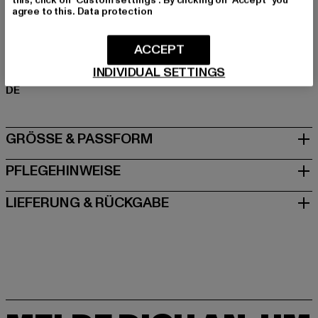
Polyester
agree to this.
Data protection
Art.Nr: RWLCN005-00111
ACCEPT
Hersteller: TB International GmbH |
info@tbint.de
INDIVIDUAL SETTINGS
Dr.-Robert-Murjahn-Straße 7 | 64372 Ober-Ramstadt |
DE
GRÖSSE & PASSFORM
PFLEGEHINWEISE
LIEFERUNG & RÜCKGABE