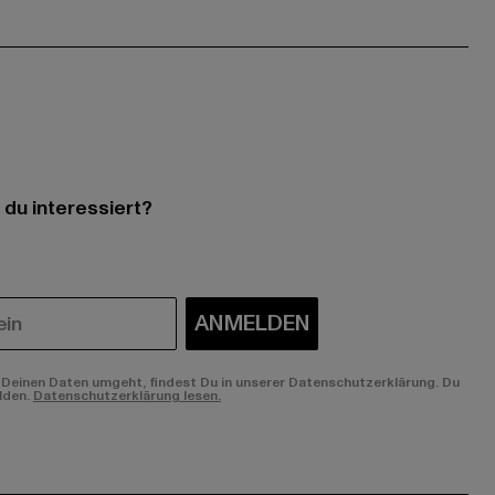
 du interessiert?
ANMELDEN
Deinen Daten umgeht, findest Du in unserer Datenschutzerklärung. Du
lden.
Datenschutzerklärung lesen.