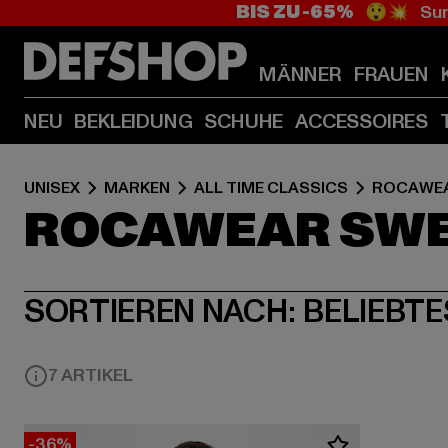
BIS ZU -65%
😲💥 Sum
MÄNNER
FRAUEN
NEU
BEKLEIDUNG
SCHUHE
ACCESSOIRES
UNISEX
MARKEN
ALL TIME CLASSICS
ROCAWE
ROCAWEAR SW
SORTIEREN NACH:
BELIEBTE
7 ARTIKEL
-36%