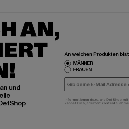
H AN,
IERT
An welchen Produkten bist
N!
MÄNNER
FRAUEN
E-MAIL
 an und
elle
Informationen dazu, wie DefShop mit 
 DefShop
kannst Dich jederzeit kostenfei abme