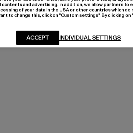
ontents and advertising. In addition, we allow partners to e
ocessing of your data in the USA or other countries which do 
ant to change this, click on "Custom settings". By clicking on 
ACCEPT
INDIVIDUAL SETTINGS