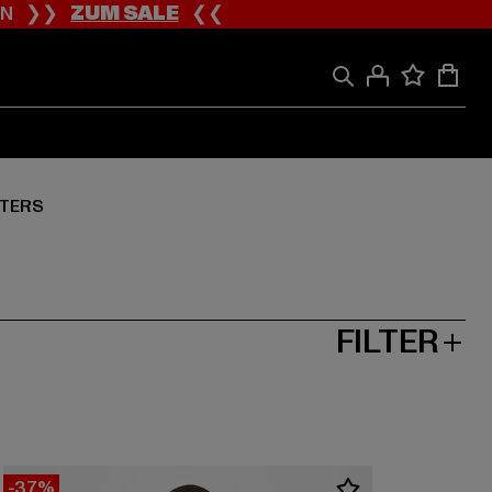
ION ❯❯
ZUM SALE
❮❮
TERS
FILTER
-37%