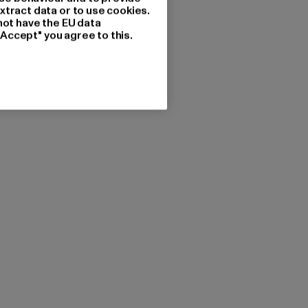
xtract data or to use cookies.
not have the EU data
"Accept" you agree to this.