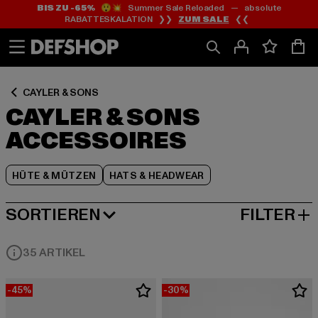
BIS ZU -65%
😲💥 Summer Sale Reloaded — absolute
Zum
Zum
Zum
RABATTESKALATION ❯❯
ZUM SALE
❮❮
Inhalt
Fußzeile
Produktraster
springen
springen
springen
CAYLER & SONS
CAYLER & SONS
ACCESSOIRES
HÜTE & MÜTZEN
HATS & HEADWEAR
SORTIEREN
FILTER
BELIEBTESTE
35 ARTIKEL
-45%
-30%