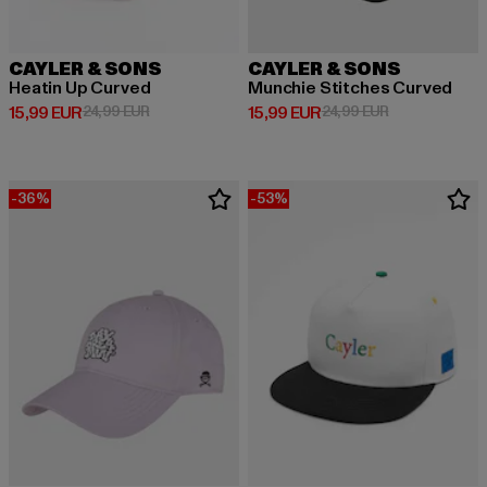
CAYLER & SONS
CAYLER & SONS
Heatin Up Curved
Munchie Stitches Curved
Derzeitiger Preis: 15,99 EUR
Aktionspreis: 24,99 EUR
Derzeitiger Preis: 15,99 EUR
Aktionspreis: 
15,99 EUR
24,99 EUR
15,99 EUR
24,99 EUR
-36%
-53%