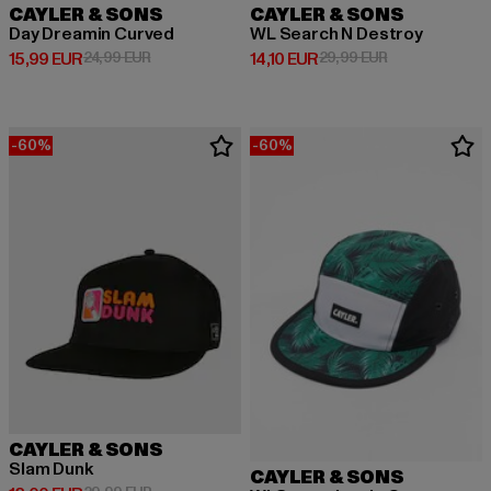
CAYLER & SONS
CAYLER & SONS
Day Dreamin Curved
WL Search N Destroy
Derzeitiger Preis: 15,99 EUR
Aktionspreis: 24,99 EUR
Derzeitiger Preis: 14,10 EUR
Aktionspreis: 
15,99 EUR
24,99 EUR
14,10 EUR
29,99 EUR
-60%
-60%
CAYLER & SONS
Slam Dunk
CAYLER & SONS