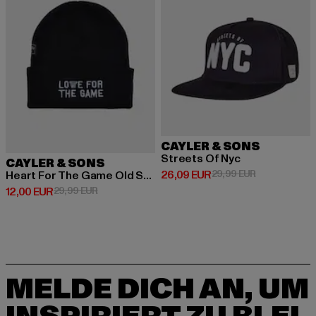
CAYLER & SONS
Streets Of Nyc
CAYLER & SONS
Derzeitiger Preis: 26,09 EUR
Aktionspreis:
26,09 EUR
29,99 EUR
Heart For The Game Old Schoo
Derzeitiger Preis: 12,00 EUR
Aktionspreis: 29,99 EUR
12,00 EUR
29,99 EUR
MELDE DICH AN, UM