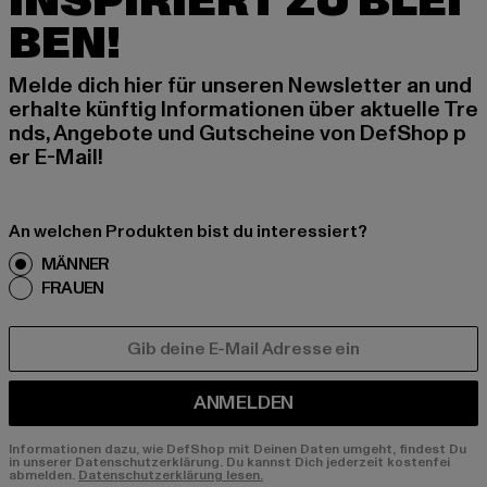
INSPIRIERT ZU BLEI
BEN!
Melde dich hier für unseren Newsletter an und
erhalte künftig Informationen über aktuelle Tre
nds, Angebote und Gutscheine von DefShop p
er E-Mail!
An welchen Produkten bist du interessiert?
MÄNNER
FRAUEN
E-MAIL
ANMELDEN
Informationen dazu, wie DefShop mit Deinen Daten umgeht, findest Du
in unserer Datenschutzerklärung. Du kannst Dich jederzeit kostenfei
abmelden.
Datenschutzerklärung lesen.