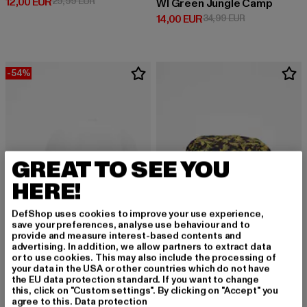
Derzeitiger Preis: 12,00 EUR
Aktionspreis: 29,99 EUR
12,00 EUR
29,99 EUR
Wl Green Jungle Camp
Derzeitiger Preis: 14,00 EUR
Aktionspreis: 
14,00 EUR
34,99 EUR
-54%
GREAT TO SEE YOU
HERE!
DefShop uses cookies to improve your use experience,
save your preferences, analyse use behaviour and to
provide and measure interest-based contents and
advertising. In addition, we allow partners to extract data
or to use cookies. This may also include the processing of
CAYLER & SONS
your data in the USA or other countries which do not have
WL Forever Six Curved
the EU data protection standard. If you want to change
CAYLER & SONS
Derzeitiger Preis: 16,10 EUR
Aktionspreis: 34,99 EUR
this, click on "Custom settings". By clicking on "Accept" you
16,10 EUR
34,99 EUR
WL Royal Leaves
agree to this.
Data protection