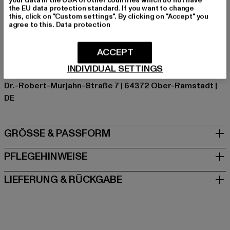
the EU data protection standard. If you want to change
Hersteller Farbe: charcoal
this, click on "Custom settings". By clicking on "Accept" you
Materialzusammensetzung: 70% Baumwolle, 30%
agree to this.
Data protection
Polyester
Art.Nr: CS002-00091
ACCEPT
INDIVIDUAL SETTINGS
Hersteller: TB International GmbH |
info@tbint.de
Dr.-Robert-Murjahn-Straße 7 | 64372 Ober-Ramstadt |
DE
GRÖSSE & PASSFORM
PFLEGEHINWEISE
LIEFERUNG & RÜCKGABE