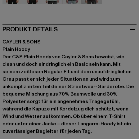
beige
schwarz
grün
grau
rosa
PRODUKT DETAILS
CAYLER & SONS
Plain Hoody
Der C&S Plain Hoody von Cayler & Sons beweist, wie
clean und doch eindringlich ein Basic sein kann. Mit
seinem zeitlosen Regular Fit und dem unaufdringlichen
Grau passt er sich jeder Situation an und wird zum
unkomplizierten Teil deiner Streetwear-Garderobe. Die
bequeme Mischung aus 70% Baumwolle und 30%
Polyester sorgt für ein angenehmes Tragegefühl,
während die Kapuze mit Kordelzug dich schützt, wenn
Wind und Wetter aufkommen. Ob über einem T-Shirt
oder unter einer Jacke – dieser Langarm-Hoody ist ein
zuverlässiger Begleiter für jeden Tag.