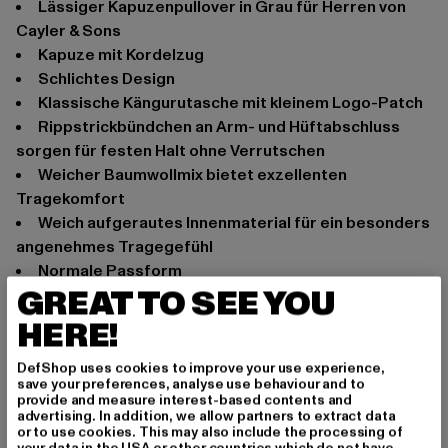
Lässiger Kapuzenpullover in Grau für Herren von
Cayler & Sons
Kapuze mit Kordelzug
Schlichtes Design
klassische Kängurutasche mit kleinem Logo-Patch
Rippstrickbündchen an Arm- und Hüftabschluss
sorgen für festen Halt ohne Verrutschen
weicher Baumwollmix bietet exzellenten
Tragekomfort
weich aufgerautes Innenmaterial für ein besonders
angenehmes Tragegefühl
normale Passform
GREAT TO SEE YOU
Anlass: Alltag, Bequem, Chillen, Freizeit, Basic
HERE!
Ausschnitt: Kapuze mit Kordelzug
Ärmelart: Langarm
DefShop uses cookies to improve your use experience,
Schnitt: Regulär
save your preferences, analyse use behaviour and to
Marke: Cayler & Sons
provide and measure interest-based contents and
advertising. In addition, we allow partners to extract data
Kat.: Sweat & Fleece - Hoodies
or to use cookies. This may also include the processing of
Farbe: grau
your data in the USA or other countries which do not have