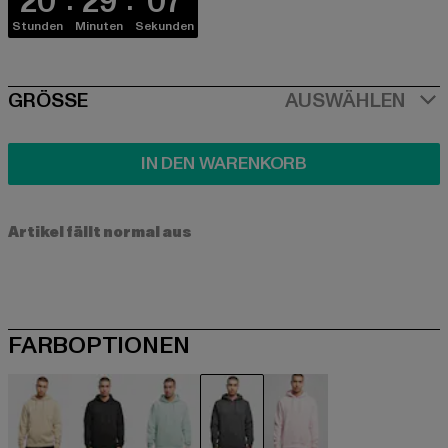
20
29
07
Stunden
Minuten
Sekunden
SIZE
GRÖSSE
AUSWÄHLEN
IN DEN WARENKORB
Artikel fällt normal aus
FARBOPTIONEN