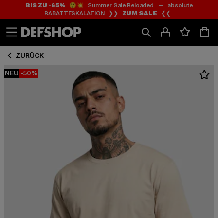
BIS ZU -65%
😲💥 Summer Sale Reloaded — absolute
Zum
Zum
RABATTESKALATION ❯❯
ZUM SALE
❮❮
Inhalt
Fußzeile
springen
springen
ZURÜCK
NEU
-50%