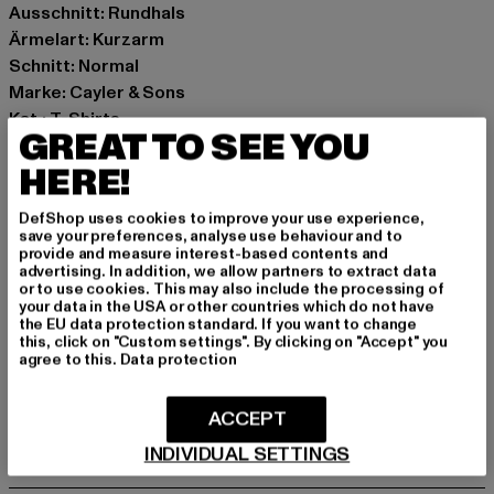
Ausschnitt: Rundhals
Ärmelart: Kurzarm
Schnitt: Normal
Marke: Cayler & Sons
Kat.: T-Shirts
GREAT TO SEE YOU
Farbe: beige
HERE!
Hersteller Farbe: sand
Materialzusammensetzung: 100% Baumwolle
DefShop uses cookies to improve your use experience,
Art.Nr: CS003-00208
save your preferences, analyse use behaviour and to
provide and measure interest-based contents and
advertising. In addition, we allow partners to extract data
Hersteller: TB International GmbH |
info@tbint.de
or to use cookies. This may also include the processing of
Dr.-Robert-Murjahn-Straße 7 | 64372 Ober-Ramstadt |
your data in the USA or other countries which do not have
the EU data protection standard. If you want to change
DE
this, click on "Custom settings". By clicking on "Accept" you
agree to this.
Data protection
GRÖSSE & PASSFORM
ACCEPT
INDIVIDUAL SETTINGS
PFLEGEHINWEISE