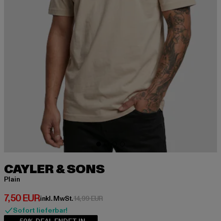
CAYLER & SONS
Plain
Derzeitiger Preis: 7,50 EUR
7,50 EUR
Aktionspreis: 14,99 EUR
inkl. MwSt.
14,99 EUR
Sofort lieferbar!