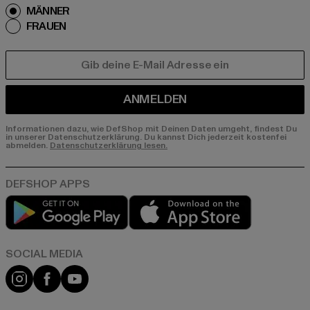
MÄNNER
FRAUEN
E-MAIL
ANMELDEN
Informationen dazu, wie DefShop mit Deinen Daten umgeht, findest Du
in unserer Datenschutzerklärung. Du kannst Dich jederzeit kostenfei
abmelden.
Datenschutzerklärung lesen.
Play market
App store
Instagram
Facebook
YouTube