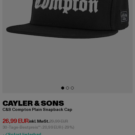
CAYLER & SONS
C&S Compton Plain Snapback Cap
Derzeitiger Preis: 26,99 EUR
26,99 EUR
Aktionspreis: 29,99 EUR
inkl. MwSt.
29,99 EUR
30-Tage-Bestpreis**: 20,99 EUR
(-29%)
Sofort lieferbar!