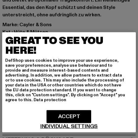
und bietet so optimalen Tragekomfort. Ein vielseitiges
Essential, das den Kopf schützt und deinen Style
unterstreicht, ohne aufdringlich zu wirken.
Marke: Cayler & Sons
Kat.: Hüte & Mützen
GREAT TO SEE YOU
Farbe: schwarz
Hersteller Farbe: black
HERE!
Materialzusammensetzung: 100% Polyester
DefShop uses cookies to improve your use experience,
Art.Nr: CS3099-00007
save your preferences, analyse use behaviour and to
provide and measure interest-based contents and
advertising. In addition, we allow partners to extract data
Hersteller: TB International GmbH |
info@tbint.de
or to use cookies. This may also include the processing of
Dr.-Robert-Murjahn-Straße 7 | 64372 Ober-Ramstadt |
your data in the USA or other countries which do not have
the EU data protection standard. If you want to change
DE
this, click on "Custom settings". By clicking on "Accept" you
agree to this.
Data protection
GRÖSSE & PASSFORM
ACCEPT
PFLEGEHINWEISE
INDIVIDUAL SETTINGS