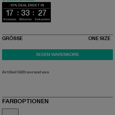
-10% DEAL ENDET IN
17
33
26
Stunden
Minuten
Sekunden
SIZE
GRÖSSE
ONE SIZE
IN DEN WARENKORB
Artikel fällt normal aus
FARBOPTIONEN