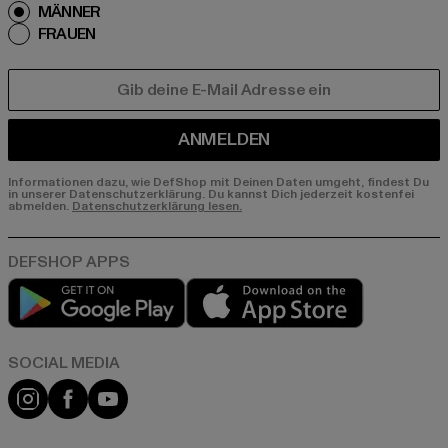
MÄNNER
FRAUEN
E-MAIL
ANMELDEN
Informationen dazu, wie DefShop mit Deinen Daten umgeht, findest Du
in unserer Datenschutzerklärung. Du kannst Dich jederzeit kostenfei
abmelden.
Datenschutzerklärung lesen.
Play market
App store
Instagram
Facebook
YouTube