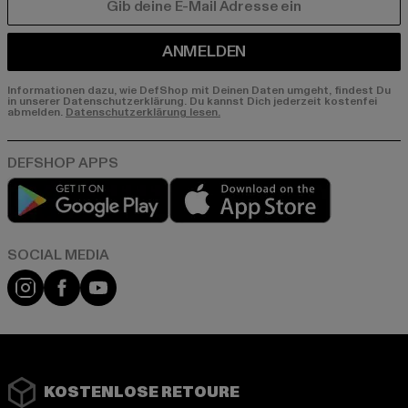
E-MAIL
ANMELDEN
Informationen dazu, wie DefShop mit Deinen Daten umgeht, findest Du
in unserer Datenschutzerklärung. Du kannst Dich jederzeit kostenfei
abmelden.
Datenschutzerklärung lesen.
Play market
App store
Instagram
Facebook
YouTube
KOSTENLOSE RETOURE