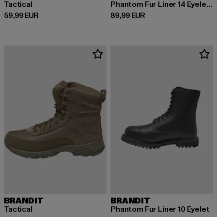
Tactical
Phantom Fur Liner 14 Eyelet Boots
Derzeitiger Preis: 59,99 EUR
Derzeitiger Preis: 89,99 EUR
59,99 EUR
89,99 EUR
BRANDIT
BRANDIT
Tactical
Phantom Fur Liner 10 Eyelet