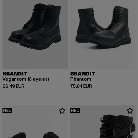
BRANDIT
BRANDIT
Vegantom 10 eyelett
Phantom
Derzeitiger Preis: 66,49 EUR
Derzeitiger Preis: 75,04 EUR
66,49 EUR
75,04 EUR
NEU
NEU