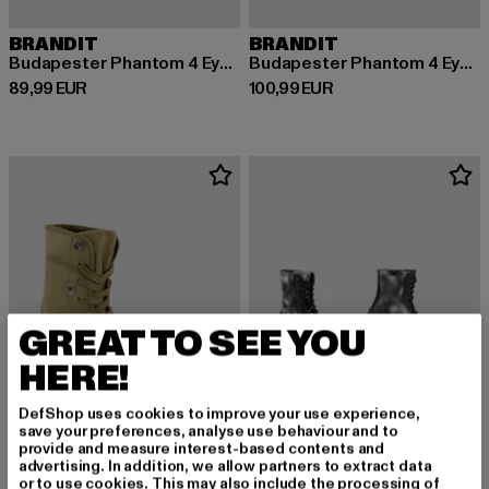
BRANDIT
BRANDIT
Budapester Phantom 4 Eye Boot
Budapester Phantom 4 Eye Boot
Derzeitiger Preis: 89,99 EUR
Derzeitiger Preis: 100,99 EUR
89,99 EUR
100,99 EUR
GREAT TO SEE YOU
HERE!
DefShop uses cookies to improve your use experience,
save your preferences, analyse use behaviour and to
provide and measure interest-based contents and
advertising. In addition, we allow partners to extract data
or to use cookies. This may also include the processing of