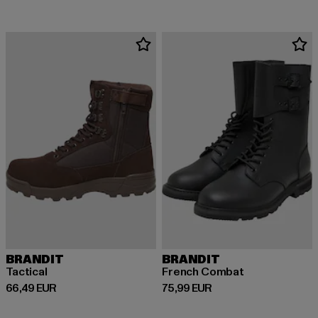
BRANDIT
BRANDIT
Tactical
French Combat
Derzeitiger Preis: 66,49 EUR
Derzeitiger Preis: 75,99 EUR
66,49 EUR
75,99 EUR