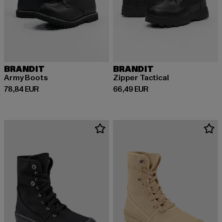
BRANDIT
BRANDIT
Army Boots
Zipper Tactical
Derzeitiger Preis: 78,84 EUR
Derzeitiger Preis: 66,49 EUR
78,84 EUR
66,49 EUR