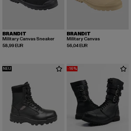
BRANDIT
BRANDIT
Military Canvas Sneaker
Military Canvas
Derzeitiger Preis: 58,99 EUR
Derzeitiger Preis: 56,04 EUR
58,99 EUR
56,04 EUR
NEU
-16%