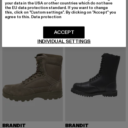
your data in the USA or other countries which do not have
BRANDIT
BRANDIT
the EU data protection standard. If you want to change
Military Canvas
Rub Off Phantom 10 Eye Boots
this, click on "Custom settings". By clicking on "Accept" you
Derzeitiger Preis: 56,04 EUR
Derzeitiger Preis: 89,99 EUR
56,04 EUR
89,99 EUR
agree to this.
Data protection
ACCEPT
INDIVIDUAL SETTINGS
BRANDIT
BRANDIT