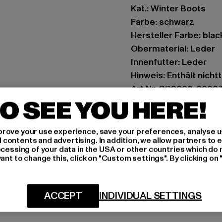
Kat.: Winter Boots
Farbe: schwarz
Hersteller Farbe: blac
Obermaterial: Leder
Innenfutter: Leder
Hinweis: Enthält nicht
Art.Nr: BD9008-0000
O SEE YOU HERE!
Hersteller: Brandit Te
Spichernstraße 6a | 5
rove your use experience, save your preferences, analyse u
ontents and advertising. In addition, we allow partners to e
ocessing of your data in the USA or other countries which do 
ant to change this, click on "Custom settings". By clicking on 
GRÖSSE 
PFLEGEHINWE
ACCEPT
INDIVIDUAL SETTINGS
LIEFERUNG &