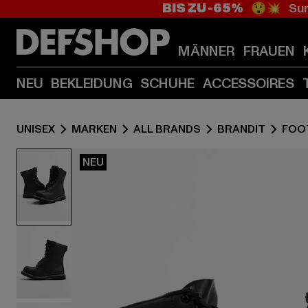
BIS ZU -65%
😲💥 Sum
MÄNNER
FRAUEN
NEU
BEKLEIDUNG
SCHUHE
ACCESSOIRES
UNISEX
MARKEN
ALL BRANDS
BRANDIT
FOO
NEU