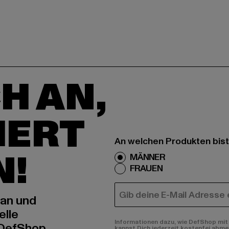
H AN,
IERT
An welchen Produkten bist
N!
MÄNNER
FRAUEN
E-MAIL
 an und
elle
Informationen dazu, wie DefShop mit 
 DefShop
kannst Dich jederzeit kostenfei abme