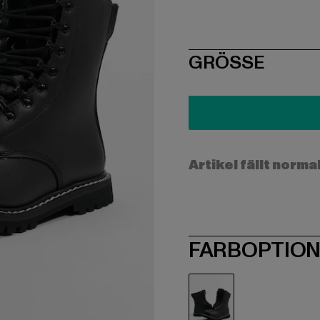
SIZE
GRÖSSE
Artikel fällt norma
FARBOPTIO