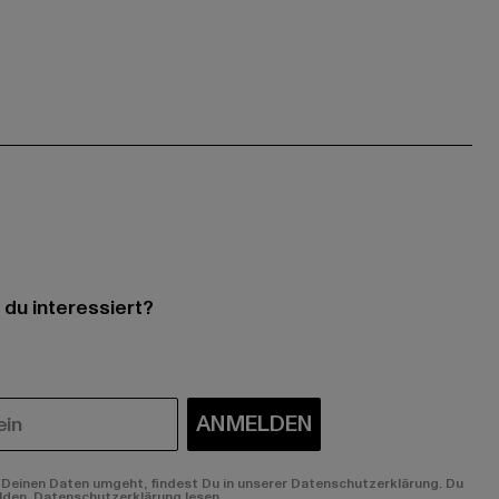
 du interessiert?
ANMELDEN
Deinen Daten umgeht, findest Du in unserer Datenschutzerklärung. Du
lden.
Datenschutzerklärung lesen.