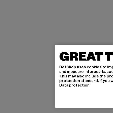
GREAT T
DefShop uses cookies to imp
and measure interest-based c
This may also include the pr
protection standard. If you w
Data protection