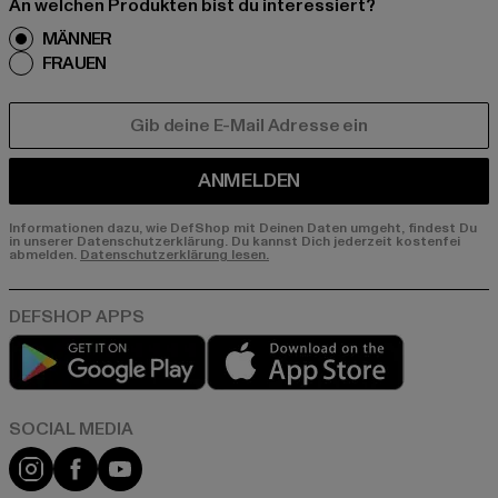
An welchen Produkten bist du interessiert?
MÄNNER
FRAUEN
E-MAIL
ANMELDEN
Informationen dazu, wie DefShop mit Deinen Daten umgeht, findest Du
in unserer Datenschutzerklärung. Du kannst Dich jederzeit kostenfei
abmelden.
Datenschutzerklärung lesen.
Play market
App store
Instagram
Facebook
YouTube