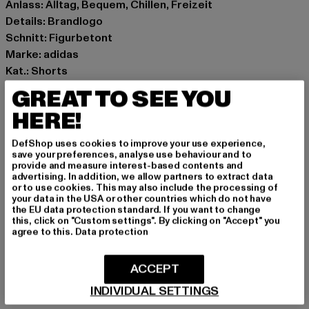
Anlass: Alltag, Bequem, Chillen, Freizeit
Details: Brandlogo
Schnitt: Figurbetont
Marke: adidas
Kat.: Shorts
Farbe: braun
GREAT TO SEE YOU
Hersteller Farbe: trace brown
HERE!
Materialzusammensetzung: 95% Baumwolle, 5%
Elasthan
DefShop uses cookies to improve your use experience,
Art.Nr: GM6689-06654
save your preferences, analyse use behaviour and to
provide and measure interest-based contents and
advertising. In addition, we allow partners to extract data
Hersteller: Adidas AG |
or to use cookies. This may also include the processing of
your data in the USA or other countries which do not have
serviceinfo@onlineshop.adidas.com
the EU data protection standard. If you want to change
Adi-Dassler-Straße 1 | 91074 Herzogenaurach | DE
this, click on "Custom settings". By clicking on "Accept" you
agree to this.
Data protection
GRÖSSE & PASSFORM
ACCEPT
INDIVIDUAL SETTINGS
PFLEGEHINWEISE