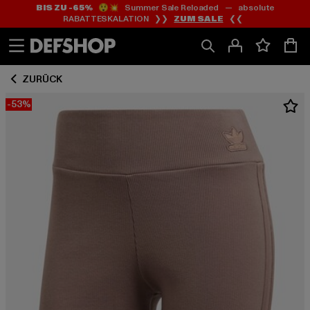
BIS ZU -65%
😲💥 Summer Sale Reloaded — absolute
Zum
Zum
RABATTESKALATION ❯❯
ZUM SALE
❮❮
Inhalt
Fußzeile
springen
springen
ZURÜCK
-53%