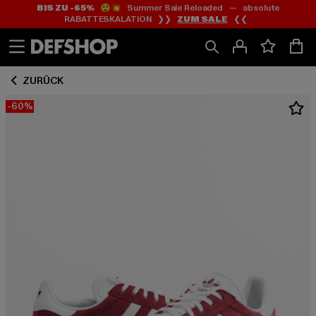
BIS ZU -65%
😲💥 Summer Sale Reloaded — absolute
Zum
Zum
RABATTESKALATION ❯❯
ZUM SALE
❮❮
Inhalt
Fußzeile
springen
springen
ZURÜCK
-60%