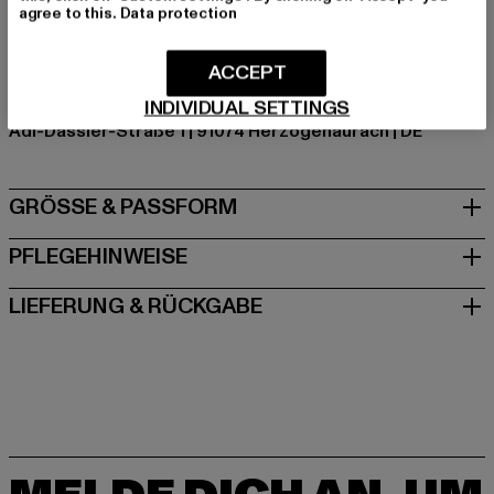
agree to this.
Data protection
Art.Nr: B41645-05688
ACCEPT
Hersteller: Adidas AG |
serviceinfo@onlineshop.adidas.com
INDIVIDUAL SETTINGS
Adi-Dassler-Straße 1 | 91074 Herzogenaurach | DE
GRÖSSE & PASSFORM
PFLEGEHINWEISE
LIEFERUNG & RÜCKGABE