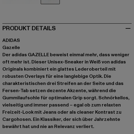
rot
rot
weiß
PRODUKT DETAILS
ADIDAS
Gazelle
Der adidas GAZELLE beweist einmal mehr, dass weniger
oft mehr ist. Dieser Unisex-Sneaker in Weiß von adidas
Originals kombiniert ein glattes Lederoberteil mit
robusten Overlays für eine langlebige Optik. Die
charakteristischen drei Streifen an der Seite und das
Fersen-Tab setzen dezente Akzente, während die
Gummilaufsohle für optimalen Grip sorgt. Schnörkellos,
vielseitig und immer passend – egal ob zum relaxten
Freizeit-Look mit Jeans oder als cleaner Kontrast zu
Cargohosen. Ein Klassiker, der sich über Jahrzehnte
bewährt hat und nie an Relevanz verliert.