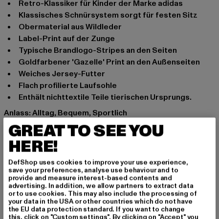
Retro-Klassiker für Kinder der Marke adidas
Klassisches Schnürsystem sorgt für festen Sitz
Obermaterial aus Wildleder
Label-Print auf der Zunge
Typische Brandlogo-Stripes an den Seiten
Goldfarbener 'Gazelle' Print an den Außenseiten
Weiches Jersey-Futter
Flach profilierte Laufsohle
Enthält nichttextile Teile tierischen Ursprungs.
Anlass: Alltag, Bequem, Sportlich
Verschlussarten: Schnürsenkel
GREAT TO SEE YOU
Schafthöhe: Low Top
HERE!
Marke: adidas
Kat.: Sneakers Low
DefShop uses cookies to improve your use experience,
save your preferences, analyse use behaviour and to
Farbe: weiß, rot
provide and measure interest-based contents and
Hersteller Farbe: burgundy/footwear white
advertising. In addition, we allow partners to extract data
or to use cookies. This may also include the processing of
Obermaterial: sonstiges Material, Leder
your data in the USA or other countries which do not have
Innenfutter: Textil
the EU data protection standard. If you want to change
this, click on "Custom settings". By clicking on "Accept" you
Hinweis: Enthält nichttextile Teile tierischen Ursprungs.