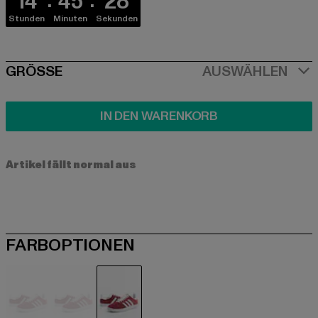
14
45
27
Stunden
Minuten
Sekunden
SIZE
GRÖSSE
AUSWÄHLEN
IN DEN WARENKORB
Artikel fällt normal aus
FARBOPTIONEN