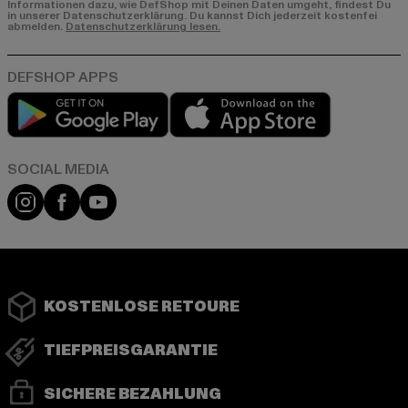
Informationen dazu, wie DefShop mit Deinen Daten umgeht, findest Du
in unserer Datenschutzerklärung. Du kannst Dich jederzeit kostenfei
abmelden.
Datenschutzerklärung lesen.
Play market
App store
Instagram
Facebook
YouTube
KOSTENLOSE RETOURE
TIEFPREISGARANTIE
SICHERE BEZAHLUNG