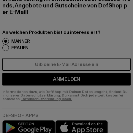
nds, Angebote und Gutscheine von DefShop p
er E-Mail!
An welchen Produkten bist du interessiert?
MÄNNER
FRAUEN
E-MAIL
ANMELDEN
Informationen dazu, wie DefShop mit Deinen Daten umgeht, findest Du
in unserer Datenschutzerklärung. Du kannst Dich jederzeit kostenfei
abmelden.
Datenschutzerklärung lesen.
Play market
App store