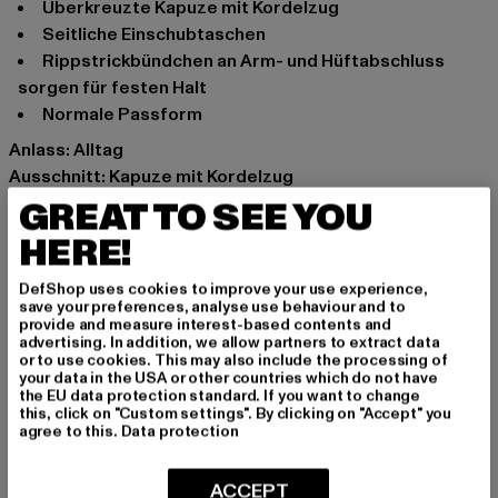
Überkreuzte Kapuze mit Kordelzug
Seitliche Einschubtaschen
Rippstrickbündchen an Arm- und Hüftabschluss
sorgen für festen Halt
Normale Passform
Anlass: Alltag
Ausschnitt: Kapuze mit Kordelzug
Ärmelart: Langarm
GREAT TO SEE YOU
Marke: adidas
HERE!
Kat.: Sweat & Fleece - Hoodies
Farbe: grau, rosa
DefShop uses cookies to improve your use experience,
save your preferences, analyse use behaviour and to
Hersteller Farbe: vapour grey
provide and measure interest-based contents and
Materialzusammensetzung: 100% Baumwolle
advertising. In addition, we allow partners to extract data
or to use cookies. This may also include the processing of
Art.Nr: BP5773-06527
your data in the USA or other countries which do not have
the EU data protection standard. If you want to change
this, click on "Custom settings". By clicking on "Accept" you
Hersteller: Adidas AG |
agree to this.
Data protection
serviceinfo@onlineshop.adidas.com
Adi-Dassler-Straße 1 | 91074 Herzogenaurach | DE
ACCEPT