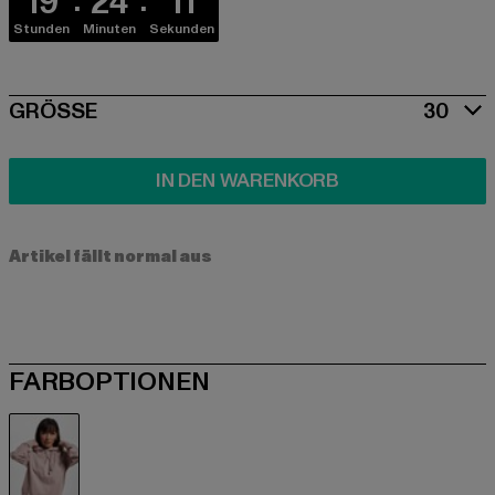
19
24
10
Stunden
Minuten
Sekunden
SIZE
GRÖSSE
30
IN DEN WARENKORB
Artikel fällt normal aus
FARBOPTIONEN