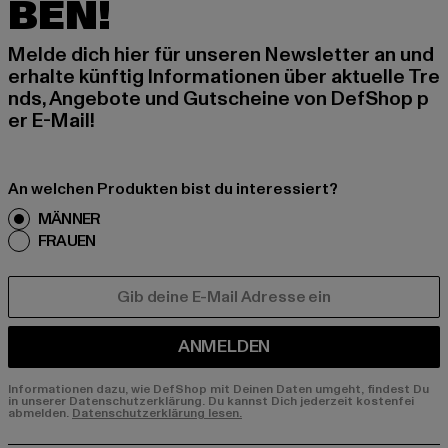
BEN!
Melde dich hier für unseren Newsletter an und
erhalte künftig Informationen über aktuelle Tre
nds, Angebote und Gutscheine von DefShop p
er E-Mail!
An welchen Produkten bist du interessiert?
MÄNNER
FRAUEN
E-MAIL
ANMELDEN
Informationen dazu, wie DefShop mit Deinen Daten umgeht, findest Du
in unserer Datenschutzerklärung. Du kannst Dich jederzeit kostenfei
abmelden.
Datenschutzerklärung lesen.