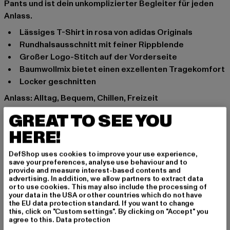
Pants und ist dein unkomplizierter Begleiter für jeden
Anlass.
Lässiges T-Shirt in rosa von adidas Originals
Rundhalsausschnitt mit feiner Rippblende
Großer Logo-Stitch auf der Vorderseite
Baumwollmix bietet einen exzellenten Tragekomfort
Locker geschnitten
Anlass: Alltag, Bequem, Chillen, Freizeit
Ausschnitt: Rundhals
GREAT TO SEE YOU
Ärmelart: Kurzarm
HERE!
Marke: adidas
Kat.: T-Shirts
DefShop uses cookies to improve your use experience,
Farbe: blau
save your preferences, analyse use behaviour and to
provide and measure interest-based contents and
Hersteller Farbe: crew blue
advertising. In addition, we allow partners to extract data
Materialzusammensetzung: 70% Baumwolle, 30%
or to use cookies. This may also include the processing of
your data in the USA or other countries which do not have
Polyester
the EU data protection standard. If you want to change
Art.Nr: GN2933-05860
this, click on "Custom settings". By clicking on "Accept" you
agree to this.
Data protection