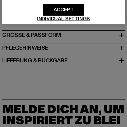
Hersteller: Adidas AG |
serviceinfo@onlineshop.adidas.com
ACCEPT
Adi-Dassler-Straße 1 | 91074 Herzogenaurach | DE
INDIVIDUAL SETTINGS
GRÖSSE & PASSFORM
PFLEGEHINWEISE
LIEFERUNG & RÜCKGABE
MELDE DICH AN, UM
INSPIRIERT ZU BLEI