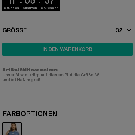
11
05
37
Stunden
Minuten
Sekunden
SIZE
GRÖSSE
32
IN DEN WARENKORB
Artikel fällt normal aus
Unser Model trägt auf diesem Bild die Größe 36
und ist NaN m groß.
FARBOPTIONEN