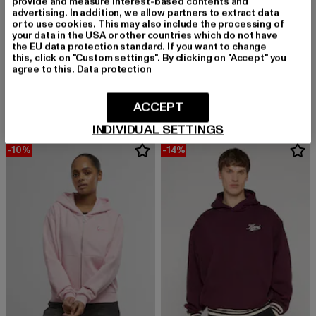
provide and measure interest-based contents and
advertising. In addition, we allow partners to extract data
or to use cookies. This may also include the processing of
your data in the USA or other countries which do not have
the EU data protection standard. If you want to change
this, click on "Custom settings". By clicking on "Accept" you
KARL KANI
KARL KANI
agree to this.
Data protection
Chest Signature Essential Zip Hoodie
Inside Out Crew
Derzeitiger Preis: 58,49 EUR
Aktionspreis: 64,99 EUR
Derzeitiger Preis: 55,19 EUR
Aktionspreis: 
58,49 EUR
64,99 EUR
55,19 EUR
79,99 EUR
ACCEPT
INDIVIDUAL SETTINGS
-10%
-14%