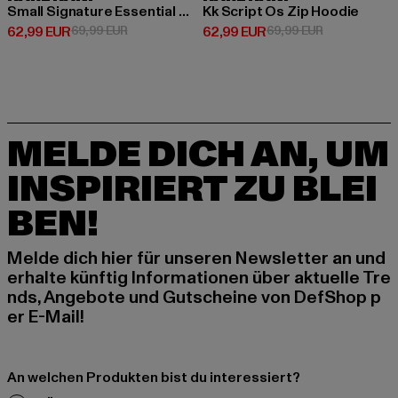
Small Signature Essential Os Zip Hoodie
Kk Script Os Zip Hoodie
Derzeitiger Preis: 62,99 EUR
Aktionspreis: 69,99 EUR
Derzeitiger Preis: 62,99 EUR
Aktionspreis:
62,99 EUR
69,99 EUR
62,99 EUR
69,99 EUR
MELDE DICH AN, UM
INSPIRIERT ZU BLEI
BEN!
Melde dich hier für unseren Newsletter an und
erhalte künftig Informationen über aktuelle Tre
nds, Angebote und Gutscheine von DefShop p
er E-Mail!
An welchen Produkten bist du interessiert?