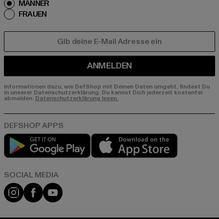
MÄNNER
FRAUEN
E-MAIL
ANMELDEN
Informationen dazu, wie DefShop mit Deinen Daten umgeht, findest Du
in unserer Datenschutzerklärung. Du kannst Dich jederzeit kostenfei
abmelden.
Datenschutzerklärung lesen.
Play market
App store
Instagram
Facebook
YouTube