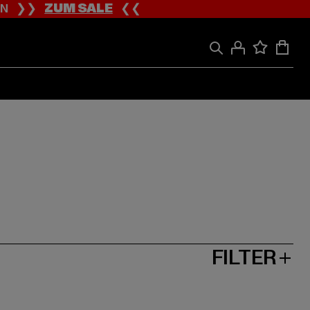
ION ❯❯
ZUM SALE
❮❮
FILTER