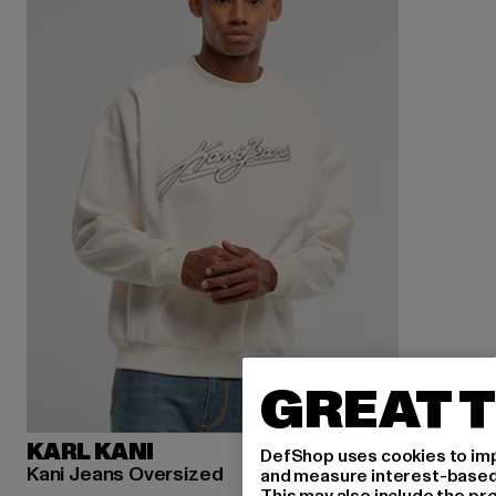
GREAT T
KARL KANI
DefShop uses cookies to imp
Kani Jeans Oversized
and measure interest-based c
This may also include the pr