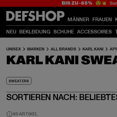
BIS ZU -65%
😲💥 Sum
MÄNNER
FRAUEN
NEU
BEKLEIDUNG
SCHUHE
ACCESSOIRES
UNISEX
MARKEN
ALL BRANDS
KARL KANI
AP
KARL KANI SWE
SWEATERS
SORTIEREN NACH:
BELIEBTE
49 ARTIKEL