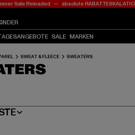
mer Sale Reloaded — absolute RABATTESKALAT
Zum
Zum
Zum
Inhalt
Fußzeile
Produktraster
springen
springen
springen
KINDER
(Enter
(Enter
(Enter
drücken)
drücken)
drücken)
TAGESANGEBOTE
SALE
MARKEN
PAREL
SWEAT & FLEECE
SWEATERS
ATERS
STE