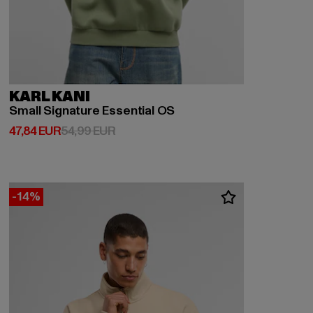
KARL KANI
Small Signature Essential OS
Derzeitiger Preis: 47,84 EUR
Aktionspreis: 54,99 EUR
47,84 EUR
54,99 EUR
-14%