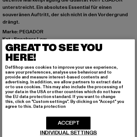
dezente Markenprägung die Qualität von PEGADOR
unterstreicht. Ein absolutes Essential für einen
souveränen Auftritt, der sich nicht in den Vordergrund
drängt.
Marke: PEGADOR
Kat.: Sneakers Low
GREAT TO SEE YOU
Farbe: schwarz
Hersteller Farbe: black/offwhite
HERE!
Obermaterial: Wildleder
DefShop uses cookies to improve your use experience,
Innenfutter: Textil
save your preferences, analyse use behaviour and to
Art.Nr: PGDR-4231-00851
provide and measure interest-based contents and
advertising. In addition, we allow partners to extract data
or to use cookies. This may also include the processing of
Hersteller: The Mad Agency GmbH |
your data in the USA or other countries which do not have
the EU data protection standard. If you want to change
info@themad.agency
this, click on "Custom settings". By clicking on "Accept" you
Hollefeldstraße 16 | 48282 Emsdetten | DE
agree to this.
Data protection
ACCEPT
GRÖSSE & PASSFORM
INDIVIDUAL SETTINGS