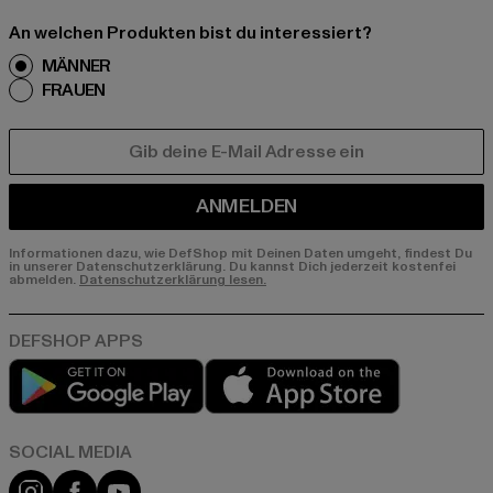
An welchen Produkten bist du interessiert?
MÄNNER
FRAUEN
E-MAIL
ANMELDEN
Informationen dazu, wie DefShop mit Deinen Daten umgeht, findest Du
in unserer Datenschutzerklärung. Du kannst Dich jederzeit kostenfei
abmelden.
Datenschutzerklärung lesen.
Play market
App store
Instagram
Facebook
YouTube