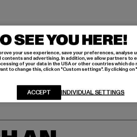
O SEE YOU HERE!
rove your use experience, save your preferences, analyse u
ontents and advertising. In addition, we allow partners to e
ocessing of your data in the USA or other countries which do 
ant to change this, click on "Custom settings". By clicking on 
ACCEPT
INDIVIDUAL SETTINGS