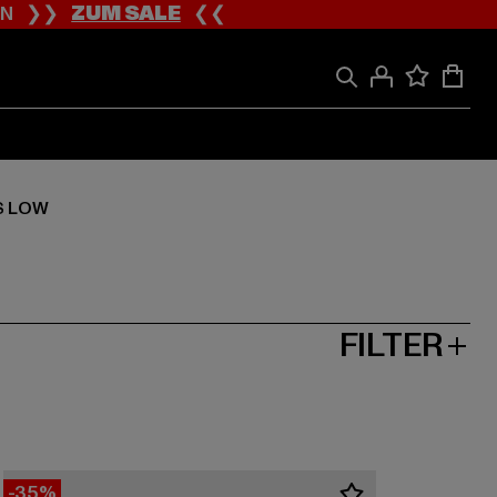
ION ❯❯
ZUM SALE
❮❮
S LOW
FILTER
-35%