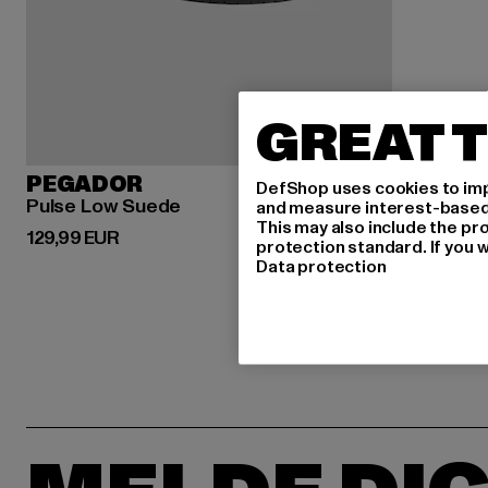
GREAT T
PEGADOR
DefShop uses cookies to imp
Pulse Low Suede
and measure interest-based c
This may also include the pr
Derzeitiger Preis: 129,99 EUR
129,99 EUR
protection standard. If you w
Data protection