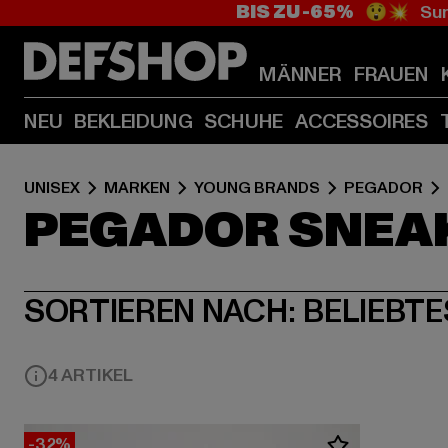
BIS ZU -65%
😲💥 Sum
MÄNNER
FRAUEN
NEU
BEKLEIDUNG
SCHUHE
ACCESSOIRES
UNISEX
MARKEN
YOUNG BRANDS
PEGADOR
PEGADOR SNEA
SORTIEREN NACH:
BELIEBTE
4 ARTIKEL
-32%