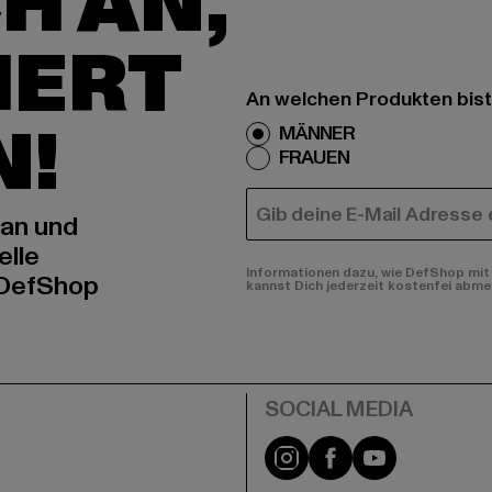
H AN,
IERT
An welchen Produkten bist
N!
MÄNNER
FRAUEN
E-MAIL
 an und
elle
Informationen dazu, wie DefShop mit 
 DefShop
kannst Dich jederzeit kostenfei abme
e
Instagram
Facebook
YouTube