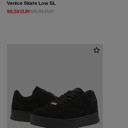
Venice Skate Low SL
Derzeitiger Preis: 88,39 EUR
Aktionspreis: 129,99 EUR
88,39 EUR
129,99 EUR