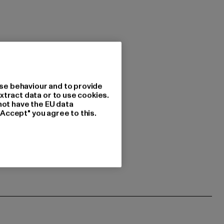
se behaviour and to provide
xtract data or to use cookies.
not have the EU data
"Accept" you agree to this.