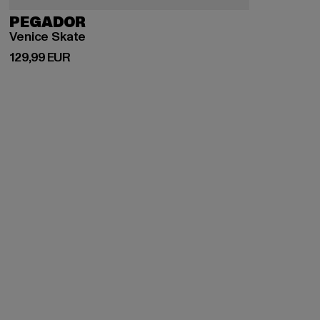
PEGADOR
Venice Skate
Derzeitiger Preis: 129,99 EUR
129,99 EUR