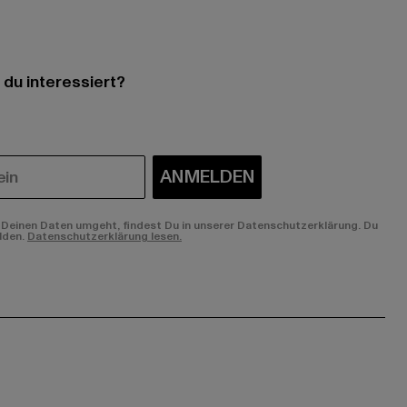
 du interessiert?
ANMELDEN
Deinen Daten umgeht, findest Du in unserer Datenschutzerklärung. Du
lden.
Datenschutzerklärung lesen.