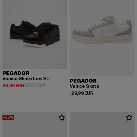
PEGADOR
Venice Skate Low SL
PEGADOR
Derzeitiger Preis: 88,39 EUR
Aktionspreis: 129,99 EUR
88,39 EUR
129,99 EUR
Venice Skate
Derzeitiger Preis: 129,99 EUR
129,99 EUR
-35%