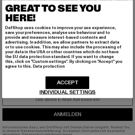
INSPIRIERT ZU BLEI
GREAT TO SEE YOU
BEN!
HERE!
Melde dich hier für unseren Newsletter an und
DefShop uses cookies to improve your use experience,
erhalte künftig Informationen über aktuelle Tre
save your preferences, analyse use behaviour and to
provide and measure interest-based contents and
nds, Angebote und Gutscheine von DefShop p
advertising. In addition, we allow partners to extract data
er E-Mail!
or to use cookies. This may also include the processing of
your data in the USA or other countries which do not have
the EU data protection standard. If you want to change
this, click on "Custom settings". By clicking on "Accept" you
agree to this.
Data protection
An welchen Produkten bist du interessiert?
MÄNNER
ACCEPT
FRAUEN
INDIVIDUAL SETTINGS
E-MAIL
ANMELDEN
Informationen dazu, wie DefShop mit Deinen Daten umgeht, findest Du
in unserer Datenschutzerklärung. Du kannst Dich jederzeit kostenfei
abmelden.
Datenschutzerklärung lesen.