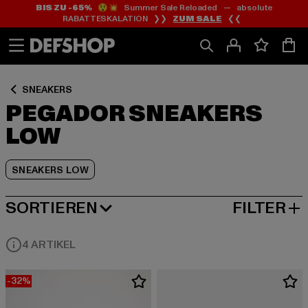
BIS ZU -65%
😲💥 Summer Sale Reloaded — absolute
Zum
Zum
Zum
RABATTESKALATION ❯❯
ZUM SALE
❮❮
Inhalt
Fußzeile
Produktraster
springen
springen
springen
SNEAKERS
PEGADOR SNEAKERS
LOW
SNEAKERS LOW
SORTIEREN
FILTER
BELIEBTESTE
4 ARTIKEL
-32%