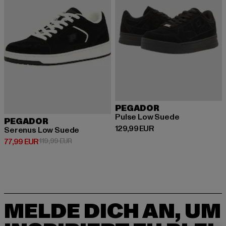
PEGADOR
Pulse Low Suede
PEGADOR
Derzeitiger Preis: 129,99 EUR
129,99 EUR
Serenus Low Suede
Derzeitiger Preis: 77,99 EUR
Aktionspreis: 119,99 EUR
77,99 EUR
119,99 EUR
MELDE DICH AN, UM