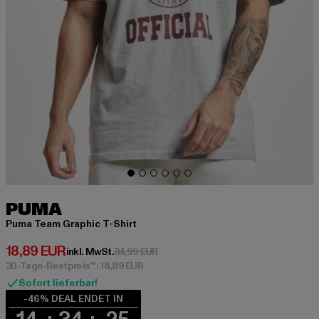
PUMA
Puma Team Graphic T-Shirt
Derzeitiger Preis: 18,89 EUR
18,89 EUR
Aktionspreis: 34,99 EUR
inkl. MwSt.
34,99 EUR
30-Tage-Bestpreis**: 18,89 EUR
Sofort lieferbar!
-46% DEAL ENDET IN