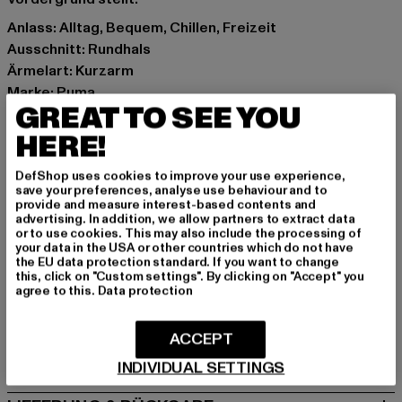
Anlass: Alltag, Bequem, Chillen, Freizeit
Ausschnitt: Rundhals
Ärmelart: Kurzarm
Marke: Puma
GREAT TO SEE YOU
Kat.: T-Shirts
Farbe: grau
HERE!
Hersteller Farbe: light gray heather
DefShop uses cookies to improve your use experience,
Materialzusammensetzung: 100% Baumwolle
save your preferences, analyse use behaviour and to
Art.Nr: 538898-10663
provide and measure interest-based contents and
advertising. In addition, we allow partners to extract data
or to use cookies. This may also include the processing of
Hersteller: PUMA Europe GmbH |
service@puma.com
your data in the USA or other countries which do not have
the EU data protection standard. If you want to change
PUMA Way 1 | 91074 Herzogenaurach | DE
this, click on "Custom settings". By clicking on "Accept" you
agree to this.
Data protection
GRÖSSE & PASSFORM
ACCEPT
PFLEGEHINWEISE
INDIVIDUAL SETTINGS