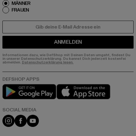
MÄNNER
FRAUEN
E-MAIL
ANMELDEN
Informationen dazu, wie DefShop mit Deinen Daten umgeht, findest Du
in unserer Datenschutzerklärung. Du kannst Dich jederzeit kostenfei
abmelden.
Datenschutzerklärung lesen.
Play market
App store
Instagram
Facebook
YouTube