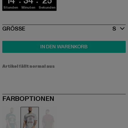
14
34
24
Stunden
Minuten
Sekunden
SIZE
GRÖSSE
S
IN DEN WARENKORB
Artikel fällt normal aus
FARBOPTIONEN