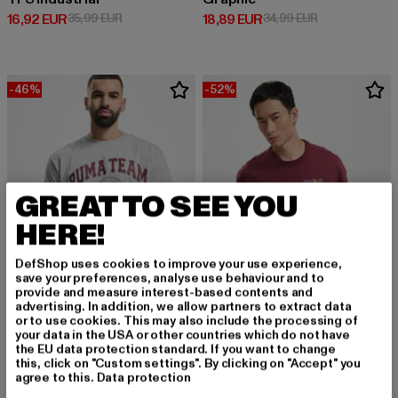
Derzeitiger Preis: 16,92 EUR
Aktionspreis: 35,99 EUR
Derzeitiger Preis: 18,89 EUR
Aktionspreis: 
16,92 EUR
35,99 EUR
18,89 EUR
34,99 EUR
-46%
-52%
GREAT TO SEE YOU
HERE!
DefShop uses cookies to improve your use experience,
save your preferences, analyse use behaviour and to
provide and measure interest-based contents and
advertising. In addition, we allow partners to extract data
or to use cookies. This may also include the processing of
your data in the USA or other countries which do not have
PUMA
PUMA
the EU data protection standard. If you want to change
Puma Team Graphic T-Shirt
Graphic
this, click on "Custom settings". By clicking on "Accept" you
Derzeitiger Preis: 18,89 EUR
Aktionspreis: 34,99 EUR
Derzeitiger Preis: 24,00 EUR
Aktionspreis:
18,89 EUR
34,99 EUR
24,00 EUR
49,99 EUR
agree to this.
Data protection