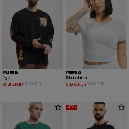
PUMA
PUMA
Tye
Structure
Derzeitiger Preis: 25,85 EUR
Aktionspreis: 54,99 EUR
Derzeitiger Preis: 20,00 EUR
Aktionspreis:
25,85 EUR
54,99 EUR
20,00 EUR
39,99 EUR
-43%