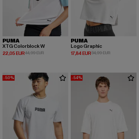
PUMA
PUMA
XTG Colorblock W
Logo Graphic
Derzeitiger Preis: 22,05 EUR
Aktionspreis: 44,99 EUR
Derzeitiger Preis: 17,84 EUR
Aktionspreis: 
22,05 EUR
44,99 EUR
17,84 EUR
34,99 EUR
-50%
-54%