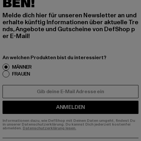
BEN!
Melde dich hier für unseren Newsletter an und
erhalte künftig Informationen über aktuelle Tre
nds, Angebote und Gutscheine von DefShop p
er E-Mail!
An welchen Produkten bist du interessiert?
MÄNNER
FRAUEN
E-MAIL
ANMELDEN
Informationen dazu, wie DefShop mit Deinen Daten umgeht, findest Du
in unserer Datenschutzerklärung. Du kannst Dich jederzeit kostenfei
abmelden.
Datenschutzerklärung lesen.