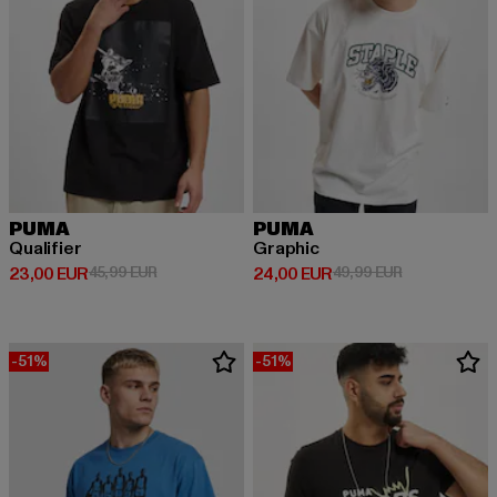
PUMA
PUMA
Qualifier
Graphic
Derzeitiger Preis: 23,00 EUR
Aktionspreis: 45,99 EUR
Derzeitiger Preis: 24,00 EUR
Aktionspreis:
23,00 EUR
45,99 EUR
24,00 EUR
49,99 EUR
-51%
-51%