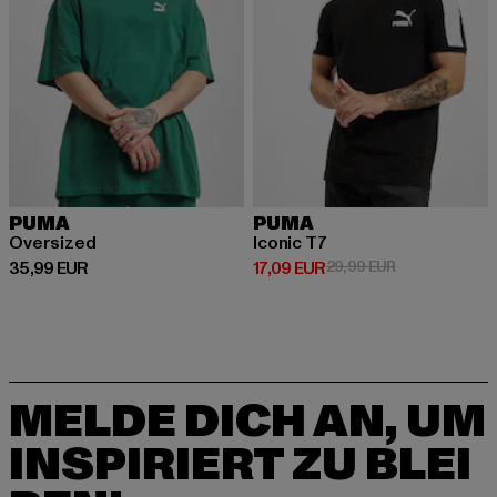
PUMA
PUMA
Oversized
Iconic T7
Derzeitiger Preis: 35,99 EUR
Derzeitiger Preis: 17,09 EUR
Aktionspreis: 
35,99 EUR
17,09 EUR
29,99 EUR
MELDE DICH AN, UM
INSPIRIERT ZU BLEI