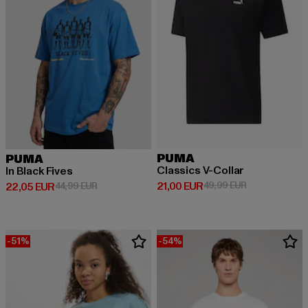
PUMA
PUMA
Classics V-Collar
In Black Fives
Derzeitiger Preis: 21,00 EUR
Aktionspreis: 
21,00 EUR
49,99 EUR
Derzeitiger Preis: 22,05 EUR
Aktionspreis: 44,99 EUR
22,05 EUR
44,99 EUR
-51%
-54%