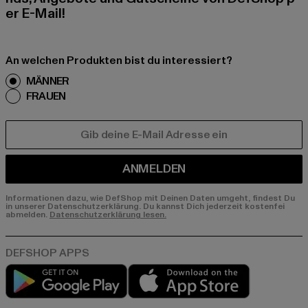
er E-Mail!
An welchen Produkten bist du interessiert?
MÄNNER
FRAUEN
E-MAIL
ANMELDEN
Informationen dazu, wie DefShop mit Deinen Daten umgeht, findest Du
in unserer Datenschutzerklärung. Du kannst Dich jederzeit kostenfei
abmelden.
Datenschutzerklärung lesen.
Play market
App store