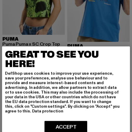
PUMA
Puma Puma x SC Crop Top
PUMA
Derzeitiger Preis: 19,94 EUR
Aktionspreis: 34,99 EUR
19,94 EUR
34,99 EUR
In Black Fives
GREAT TO SEE YOU
Derzeitiger Preis: 22,05 EUR
Aktionspreis:
22,05 EUR
44,99 EUR
HERE!
DefShop uses cookies to improve your use experience,
save your preferences, analyse use behaviour and to
-53%
provide and measure interest-based contents and
advertising. In addition, we allow partners to extract data
or to use cookies. This may also include the processing of
your data in the USA or other countries which do not have
the EU data protection standard. If you want to change
this, click on "Custom settings". By clicking on "Accept" you
agree to this.
Data protection
ACCEPT