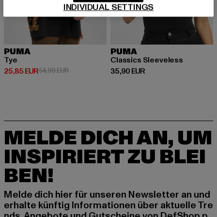
INDIVIDUAL SETTINGS
PUMA
PUMA
Tye
Classics Sleeveless
Derzeitiger Preis: 25,85 EUR
Aktionspreis: 54,99 EUR
Derzeitiger Preis: 35,90 EUR
25,85 EUR
54,99 EUR
35,90 EUR
MELDE DICH AN, UM
INSPIRIERT ZU BLEI
BEN!
Melde dich hier für unseren Newsletter an und
erhalte künftig Informationen über aktuelle Tre
nds, Angebote und Gutscheine von DefShop p