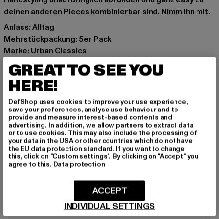
Handstyling unaufdringlich abrunden und ganz easy zu
deinen anderen Pieces kombinierbar sind. Nimm ihn mit.
Anlass: Alltag
Mehrstückpackung: 5er Pack
Marke: Urban Classics
Kat.: Rings
GREAT TO SEE YOU
Farbe: goldfarben
HERE!
Hersteller Farbe: gold
Materialzusammensetzung: 50% Zink, 50% Kupfer
DefShop uses cookies to improve your use experience,
Art.Nr: TB6503-00109
save your preferences, analyse use behaviour and to
provide and measure interest-based contents and
advertising. In addition, we allow partners to extract data
Hersteller: TB International GmbH |
info@tbint.de
or to use cookies. This may also include the processing of
your data in the USA or other countries which do not have
Dr.-Robert-Murjahn-Straße 7 | 64372 Ober-Ramstadt |
the EU data protection standard. If you want to change
DE
this, click on "Custom settings". By clicking on "Accept" you
agree to this.
Data protection
GRÖSSE & PASSFORM
ACCEPT
INDIVIDUAL SETTINGS
PFLEGEHINWEISE