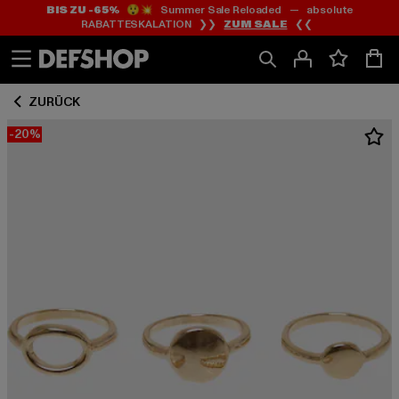
BIS ZU -65%
😲💥 Summer Sale Reloaded — absolute
Zum
Zum
RABATTESKALATION ❯❯
ZUM SALE
❮❮
Inhalt
Fußzeile
springen
springen
ZURÜCK
-20%