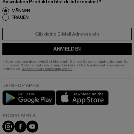
An welchen Produkten bist du interessiert?
MÄNNER
FRAUEN
E-MAIL
ANMELDEN
Informationen dazu, wie DefShop mit Deinen Daten umgeht, findest Du
in unserer Datenschutzerklärung. Du kannst Dich jederzeit kostenfei
abmelden.
Datenschutzerklärung lesen.
Play market
App store
Instagram
Facebook
YouTube