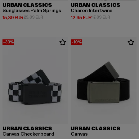
URBAN CLASSICS
URBAN CLASSICS
Sunglasses Palm Springs
Charon Intertwine
Derzeitiger Preis: 15,89 EUR
Aktionspreis: 29,99 EUR
Derzeitiger Preis: 12,95 EUR
Aktionspreis: 1
15,89 EUR
29,99 EUR
12,95 EUR
17,99 EUR
-33%
-10%
URBAN CLASSICS
URBAN CLASSICS
Canvas Checkerboard
Canvas