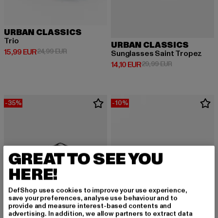
URBAN CLASSICS
Trio
URBAN CLASSICS
Derzeitiger Preis: 15,99 EUR
Aktionspreis: 24,99 EUR
15,99 EUR
24,99 EUR
Sunglasses Saint Tropez
Derzeitiger Preis: 14,10 EUR
Aktionspreis: 
14,10 EUR
29,99 EUR
-35%
-10%
GREAT TO SEE YOU
HERE!
DefShop uses cookies to improve your use experience,
save your preferences, analyse use behaviour and to
provide and measure interest-based contents and
advertising. In addition, we allow partners to extract data