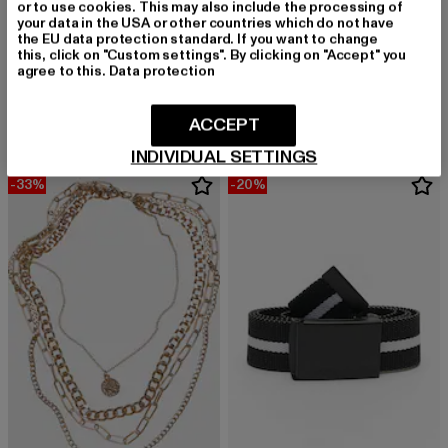
or to use cookies. This may also include the processing of
your data in the USA or other countries which do not have
the EU data protection standard. If you want to change
this, click on "Custom settings". By clicking on "Accept" you
URBAN CLASSICS
URBAN CLASSICS
agree to this.
Data protection
Sunglasses Retro Funk UC
Hip
Derzeitiger Preis: 12,99 EUR
Aktionspreis: 19,99 EUR
Derzeitiger Preis: 11,69 EUR
Aktionspreis: 1
12,99 EUR
19,99 EUR
11,69 EUR
12,99 EUR
ACCEPT
INDIVIDUAL SETTINGS
-33%
-20%