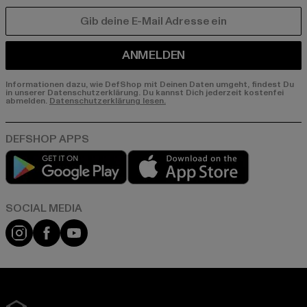
E-MAIL
ANMELDEN
Informationen dazu, wie DefShop mit Deinen Daten umgeht, findest Du
in unserer Datenschutzerklärung. Du kannst Dich jederzeit kostenfei
abmelden.
Datenschutzerklärung lesen.
Play market
App store
Instagram
Facebook
YouTube