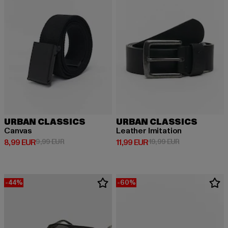
URBAN CLASSICS
URBAN CLASSICS
Canvas
Leather Imitation
Derzeitiger Preis: 8,99 EUR
Aktionspreis: 9,99 EUR
Derzeitiger Preis: 11,99 EUR
Aktionspreis: 1
8,99 EUR
9,99 EUR
11,99 EUR
19,99 EUR
-44%
-60%