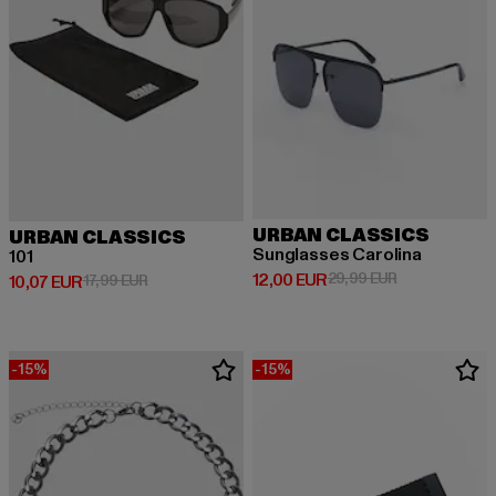
URBAN CLASSICS
URBAN CLASSICS
Sunglasses Carolina
101
Derzeitiger Preis: 12,00 EUR
Aktionspreis: 
12,00 EUR
29,99 EUR
Derzeitiger Preis: 10,07 EUR
Aktionspreis: 17,99 EUR
10,07 EUR
17,99 EUR
-15%
-15%