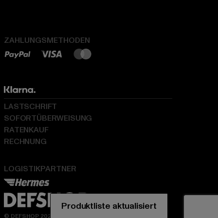
ZAHLUNGSMETHODEN
LASTSCHRIFT
SOFORTÜBERWEISUNG
RATENKAUF
RECHNUNG
LOGISTIKPARTNER
© DEFSHOP 2026. Alle Rechte vorbehalten