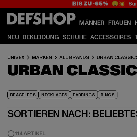
BIS ZU -65%
😲💥 Sum
MÄNNER
FRAUEN
NEU
BEKLEIDUNG
SCHUHE
ACCESSOIRES
UNISEX
MARKEN
ALL BRANDS
URBAN CLASSIC
URBAN CLASSIC
BRACELETS
NECKLACES
EARRINGS
RINGS
SORTIEREN NACH:
BELIEBTE
114 ARTIKEL