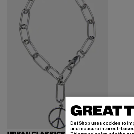
GREAT T
DefShop uses cookies to imp
and measure interest-based c
This may also include the pr