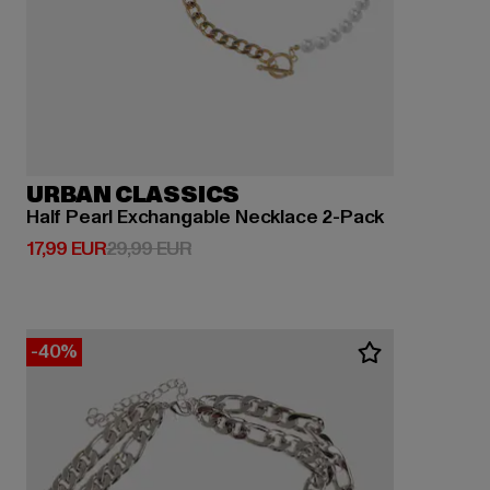
URBAN CLASSICS
Half Pearl Exchangable Necklace 2-Pack
Derzeitiger Preis: 17,99 EUR
Aktionspreis: 29,99 EUR
17,99 EUR
29,99 EUR
-40%