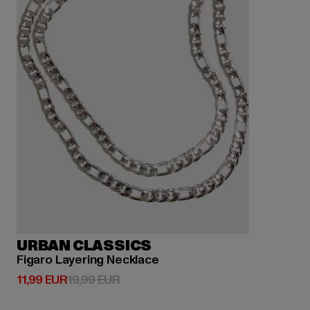
URBAN CLASSICS
Figaro Layering Necklace
Derzeitiger Preis: 11,99 EUR
Aktionspreis: 19,99 EUR
11,99 EUR
19,99 EUR