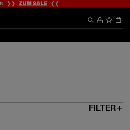
ION ❯❯
ZUM SALE
❮❮
FILTER