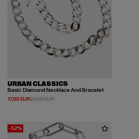
URBAN CLASSICS
Basic Diamond Necklace And Bracelet
Derzeitiger Preis: 17,99 EUR
Aktionspreis: 24,99 EUR
17,99 EUR
24,99 EUR
-52%