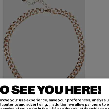
O SEE YOU HERE!
rove your use experience, save your preferences, analyse u
ontents and advertising. In addition, we allow partners to e
ocessing of your data in the USA or other countries which do 