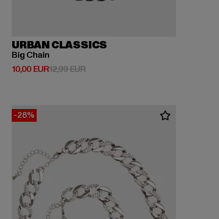
URBAN CLASSICS
Big Chain
Derzeitiger Preis: 10,00 EUR
Aktionspreis: 12,99 EUR
10,00 EUR
12,99 EUR
-28%