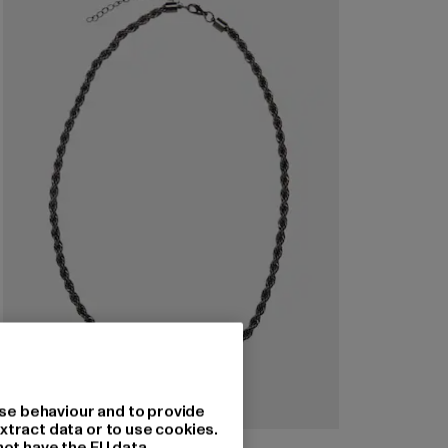
se behaviour and to provide
xtract data or to use cookies.
URBAN CLASSICS
not have the EU data