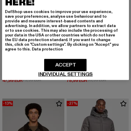
HERE!
DefShop uses cookies to improve your use experience,
save your preferences, analyse use behaviour and to
provide and measure interest-based contents and
advertising. In addition, we allow partners to extract data
or to use cookies. This may also include the processing of
your data in the USA or other countries which do not have
the EU data protection standard. If you want to change
this, click on "Custom settings". By clicking on "Accept" you
agree to this.
Data protection
ACCEPT
NOISY MAY
URBAN CLASSICS
NMCICI OVERSIZED COAT BF
Ladies Teddy Long
INDIVIDUAL SETTINGS
Derzeitiger Preis: 47,99 EUR
Aktionspreis: 79,99 EUR
Derzeitiger Preis: 78,99 EUR
Aktionspreis:
47,99 EUR
79,99 EUR
78,99 EUR
99,99 EUR
-13%
-27%