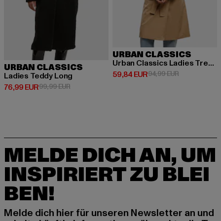
URBAN CLASSICS
Urban Classics Ladies Trenchcoat
URBAN CLASSICS
Derzeitiger Preis: 59,84 EUR
Aktionspreis:
59,84 EUR
94,99 EUR
Ladies Teddy Long
Derzeitiger Preis: 76,99 EUR
Aktionspreis: 99,99 EUR
76,99 EUR
99,99 EUR
MELDE DICH AN, UM
INSPIRIERT ZU BLEI
BEN!
Melde dich hier für unseren Newsletter an und