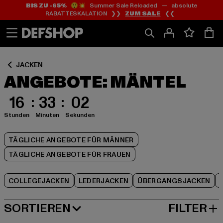
BIS ZU -65%
😲💥 Summer Sale Reloaded — absolute
Zum
Zum
Zum
RABATTESKALATION ❯❯
ZUM SALE
❮❮
Inhalt
Fußzeile
Produktraster
springen
springen
springen
JACKEN
ANGEBOTE: MÄNTEL
16
33
01
Stunden
Minuten
Sekunden
TÄGLICHE ANGEBOTE FÜR MÄNNER
TÄGLICHE ANGEBOTE FÜR FRAUEN
COLLEGEJACKEN
LEDERJACKEN
ÜBERGANGSJACKEN
SORTIEREN
FILTER
BELIEBTESTE