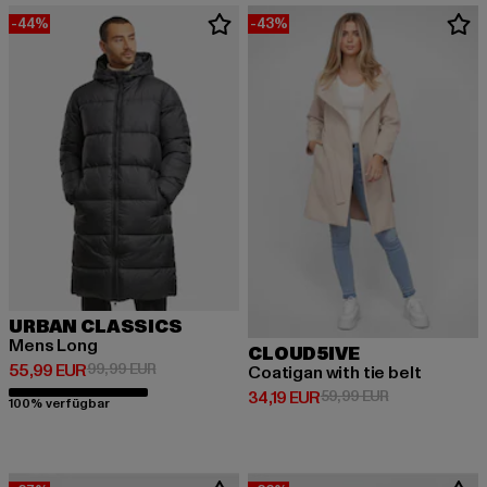
-44%
-43%
URBAN CLASSICS
Mens Long
CLOUD5IVE
Derzeitiger Preis: 55,99 EUR
Aktionspreis: 99,99 EUR
55,99 EUR
99,99 EUR
Coatigan with tie belt
Derzeitiger Preis: 34,19 EUR
Aktionspreis: 
34,19 EUR
59,99 EUR
100% verfügbar