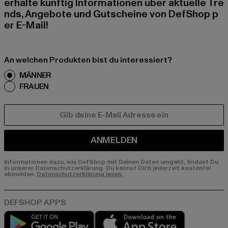
erhalte künftig Informationen über aktuelle Tre
nds, Angebote und Gutscheine von DefShop p
er E-Mail!
An welchen Produkten bist du interessiert?
MÄNNER
FRAUEN
E-MAIL
ANMELDEN
Informationen dazu, wie DefShop mit Deinen Daten umgeht, findest Du
in unserer Datenschutzerklärung. Du kannst Dich jederzeit kostenfei
abmelden.
Datenschutzerklärung lesen.
Play market
App store