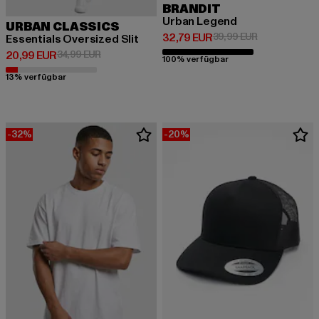
BRANDIT
Urban Legend
URBAN CLASSICS
Derzeitiger Preis: 32,79 EUR
Aktionspreis:
32,79 EUR
39,99 EUR
Essentials Oversized Slit
Derzeitiger Preis: 20,99 EUR
Aktionspreis: 34,99 EUR
20,99 EUR
34,99 EUR
100% verfügbar
13% verfügbar
-32%
-20%