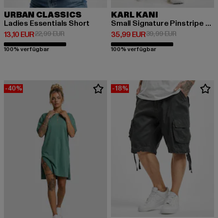
URBAN CLASSICS
KARL KANI
Ladies Essentials Short
Small Signature Pinstripe Mesh
Derzeitiger Preis: 13,10 EUR
Aktionspreis: 22,99 EUR
Derzeitiger Preis: 35,99 EUR
Aktionspreis:
13,10 EUR
22,99 EUR
35,99 EUR
39,99 EUR
100% verfügbar
100% verfügbar
-40%
-18%