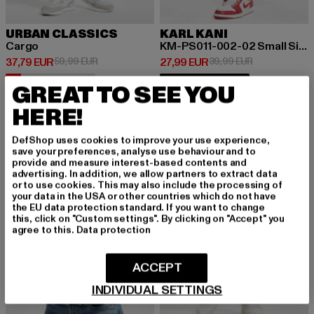
URBAN CLASSICS
KARL KANI
Cargo
KM-PS011-002-02 Small Signature Pinstripe Mesh Shorts
Derzeitiger Preis: 37,79 EUR
Aktionspreis: 59,99 EUR
Derzeitiger Preis: 27,99 EUR
Aktionspreis:
37,79 EUR
59,99 EUR
27,99 EUR
39,99 EUR
17% verfügbar
100% verfügbar
GREAT TO SEE YOU
HERE!
-43%
-10%
DefShop uses cookies to improve your use experience,
save your preferences, analyse use behaviour and to
provide and measure interest-based contents and
advertising. In addition, we allow partners to extract data
or to use cookies. This may also include the processing of
your data in the USA or other countries which do not have
the EU data protection standard. If you want to change
this, click on "Custom settings". By clicking on "Accept" you
agree to this.
Data protection
ACCEPT
INDIVIDUAL SETTINGS