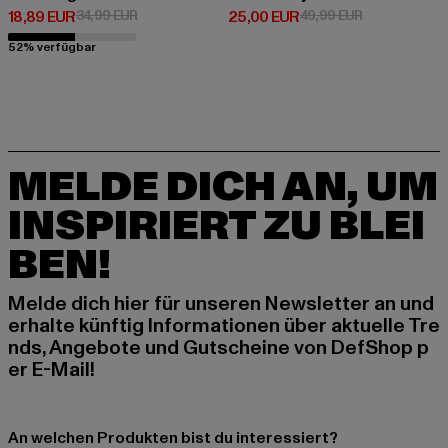
Derzeitiger Preis: 18,89 EUR
Aktionspreis: 34,99 EUR
Derzeitiger Preis: 25,00 EUR
Aktionspreis:
18,89 EUR
34,99 EUR
25,00 EUR
49,99 EUR
52% verfügbar
MELDE DICH AN, UM
INSPIRIERT ZU BLEI
BEN!
Melde dich hier für unseren Newsletter an und
erhalte künftig Informationen über aktuelle Tre
nds, Angebote und Gutscheine von DefShop p
er E-Mail!
An welchen Produkten bist du interessiert?