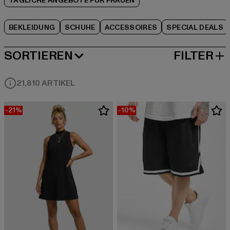
TÄGLICHE ANGEBOTE FÜR FRAUEN
BEKLEIDUNG
SCHUHE
ACCESSOIRES
SPECIAL DEALS
SORTIEREN
FILTER
BELIEBTESTE
21,810 ARTIKEL
-21%
-10%