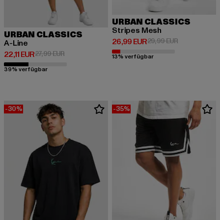
URBAN CLASSICS
Stripes Mesh
URBAN CLASSICS
Derzeitiger Preis: 26,99 EUR
Aktionspreis:
26,99 EUR
29,99 EUR
A-Line
Derzeitiger Preis: 22,11 EUR
Aktionspreis: 27,99 EUR
22,11 EUR
27,99 EUR
13% verfügbar
39% verfügbar
-30%
-35%