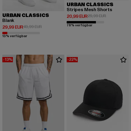
URBAN CLASSICS
Stripes Mesh Shorts
URBAN CLASSICS
Derzeitiger Preis: 20,99 EUR
Aktionspreis:
20,99 EUR
29,99 EUR
Blank
78% verfügbar
Derzeitiger Preis: 29,99 EUR
Aktionspreis: 49,99 EUR
29,99 EUR
49,99 EUR
13% verfügbar
-13%
-22%