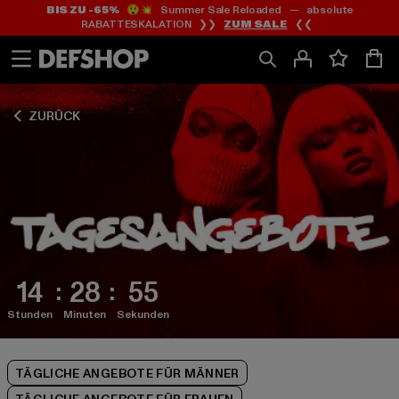
BIS ZU -65%
😲💥 Summer Sale Reloaded — absolute
Zum
Zum
Zum
RABATTESKALATION ❯❯
ZUM SALE
❮❮
Inhalt
Fußzeile
Produktraster
springen
springen
springen
ZURÜCK
14
28
54
Stunden
Minuten
Sekunden
TÄGLICHE ANGEBOTE FÜR MÄNNER