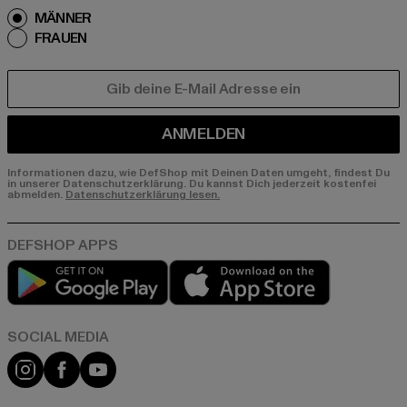
MÄNNER
FRAUEN
E-MAIL
ANMELDEN
Informationen dazu, wie DefShop mit Deinen Daten umgeht, findest Du
in unserer Datenschutzerklärung. Du kannst Dich jederzeit kostenfei
abmelden.
Datenschutzerklärung lesen.
Play market
App store
Instagram
Facebook
YouTube