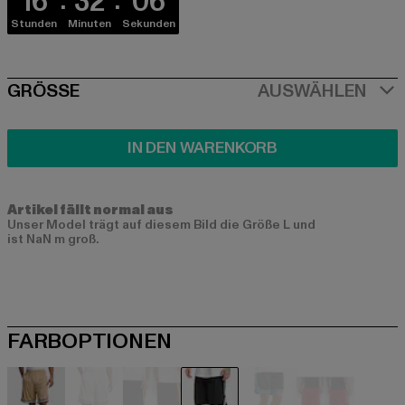
16
32
06
Stunden
Minuten
Sekunden
SIZE
GRÖSSE
AUSWÄHLEN
IN DEN WARENKORB
Artikel fällt normal aus
Unser Model trägt auf diesem Bild die Größe L und
ist NaN m groß.
FARBOPTIONEN