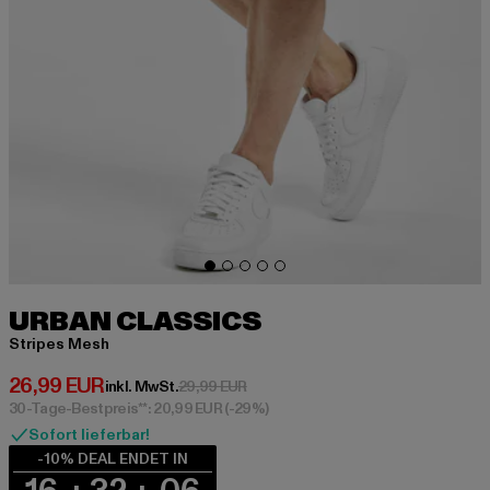
URBAN CLASSICS
Stripes Mesh
Derzeitiger Preis: 26,99 EUR
26,99 EUR
Aktionspreis: 29,99 EUR
inkl. MwSt.
29,99 EUR
30-Tage-Bestpreis**: 20,99 EUR
(-29%)
Sofort lieferbar!
-10% DEAL ENDET IN