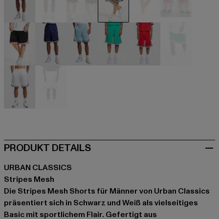
beige
beige
schwarz
schwarz
schwarz
schwarz
schwarz
blau
blau
grün
rot
weiß
weiß
weiß
PRODUKT DETAILS
URBAN CLASSICS
Stripes Mesh
Die Stripes Mesh Shorts für Männer von Urban Classics
präsentiert sich in Schwarz und Weiß als vielseitiges
Basic mit sportlichem Flair. Gefertigt aus