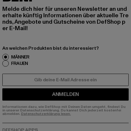
Melde dich hier für unseren Newsletter an und
erhalte künftig Informationen über aktuelle Tre
nds, Angebote und Gutscheine von DefShop p
er E-Mail!
An welchen Produkten bist du interessiert?
MÄNNER
FRAUEN
E-MAIL
ANMELDEN
Informationen dazu, wie DefShop mit Deinen Daten umgeht, findest Du
in unserer Datenschutzerklärung. Du kannst Dich jederzeit kostenfei
abmelden.
Datenschutzerklärung lesen.