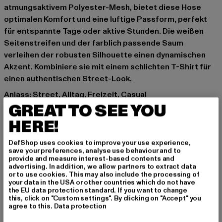
atmungsaktivem Polyester-Mesh, bietet diese Hose
optimalen Komfort und eine luftige Passform, perfekt
für entspannte Tage oder aktive Stunden. Die weißen
Seitenstreifen und der farblich passende Saum
verleihen der robusten Silhouette einen dynamischen
Akzent. Kombiniere sie mit einem schlichten T-Shirt für
einen authentischen Street-Look.
Anlass: Street, Alltag, Freizeit, Casual
GREAT TO SEE YOU
Verschlussarten: Gummizug
Schnitt: Locker
HERE!
Marke: Urban Classics
Kat.: Bekleidung
DefShop uses cookies to improve your use experience,
save your preferences, analyse use behaviour and to
Farbe: schwarz, weiß
provide and measure interest-based contents and
Hersteller Farbe: blkblkwht
advertising. In addition, we allow partners to extract data
or to use cookies. This may also include the processing of
Materialzusammensetzung: 100% Polyester
your data in the USA or other countries which do not have
Art.Nr: TB243-00052
the EU data protection standard. If you want to change
this, click on "Custom settings". By clicking on "Accept" you
agree to this.
Data protection
Hersteller: TB International GmbH |
info@tbint.de