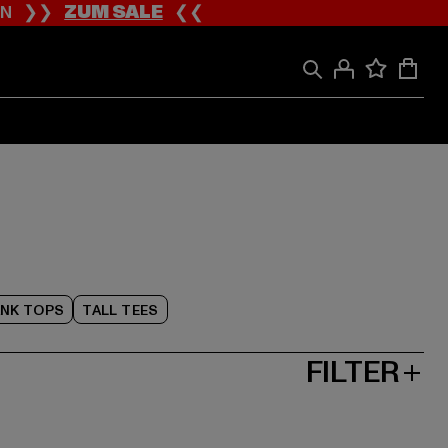
ION ❯❯
ZUM SALE
❮❮
NK TOPS
TALL TEES
FILTER