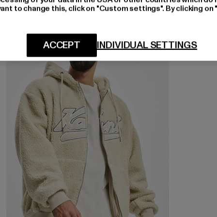
ant to change this, click on "Custom settings". By clicking on 
NEU
-43%
ACCEPT
INDIVIDUAL SETTINGS