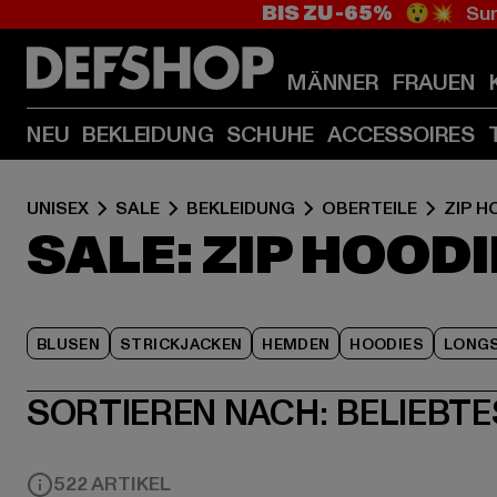
BIS ZU -65%
😲💥 Sum
MÄNNER
FRAUEN
NEU
BEKLEIDUNG
SCHUHE
ACCESSOIRES
UNISEX
SALE
BEKLEIDUNG
OBERTEILE
ZIP H
SALE: ZIP HOOD
BLUSEN
STRICKJACKEN
HEMDEN
HOODIES
LONGS
SORTIEREN NACH:
BELIEBTE
522 ARTIKEL