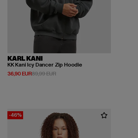
KARL KANI
KK Kani Icy Dancer Zip Hoodie
Derzeitiger Preis: 36,90 EUR
Aktionspreis: 89,99 EUR
36,90 EUR
89,99 EUR
-46%