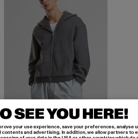
O SEE YOU HERE!
URBAN CLASSICS
Fluffy
rove your use experience, save your preferences, analyse u
Derzeitiger Preis: 37,79 EUR
Aktionspreis: 59,99 EUR
37,79 EUR
59,99 EUR
ontents and advertising. In addition, we allow partners to e
ocessing of your data in the USA or other countries which do 