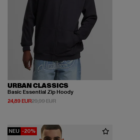
URBAN CLASSICS
Basic Essential Zip Hoody
Derzeitiger Preis: 24,89 EUR
Aktionspreis: 29,99 EUR
24,89 EUR
29,99 EUR
NEU
-20%