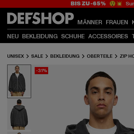
BIS ZU -65%
😲💥 Sum
MÄNNER
FRAUEN
NEU
BEKLEIDUNG
SCHUHE
ACCESSOIRES
UNISEX
SALE
BEKLEIDUNG
OBERTEILE
ZIP H
-31%