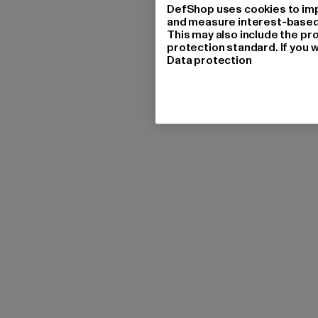
DefShop uses cookies to imp
and measure interest-based c
This may also include the pr
protection standard. If you w
Data protection