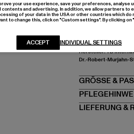
rove your use experience, save your preferences, analyse u
Kat.: Zip Hoodies
ontents and advertising. In addition, we allow partners to e
Farbe: schwarz
ocessing of your data in the USA or other countries which do 
ant to change this, click on "Custom settings". By clicking on 
Hersteller Farbe: blac
Materialzusammenset
Art.Nr: TB6270-00007
ACCEPT
INDIVIDUAL SETTINGS
Hersteller: TB Intern
Dr.-Robert-Murjahn-S
GRÖSSE 
PFLEGEHINWE
LIEFERUNG &