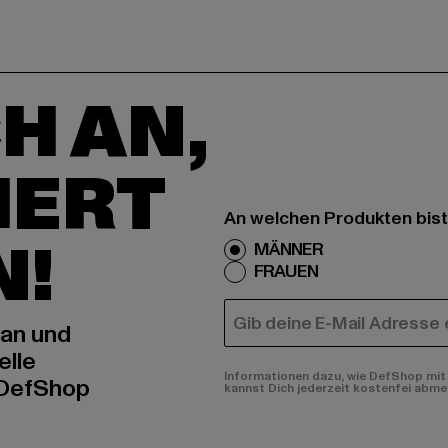
H AN,
IERT
An welchen Produkten bist
N!
MÄNNER
FRAUEN
E-MAIL
 an und
elle
Informationen dazu, wie DefShop mit 
 DefShop
kannst Dich jederzeit kostenfei abme