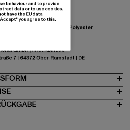
se behaviour and to provide
xtract data or to use cookies.
not have the EU data
"Accept" you agree to this.
k
zung: 70% Baumwolle, 30% Polyester
ational GmbH |
info@tbint.de
traße 7 | 64372 Ober-Ramstadt | DE
& PASSFORM
ISE
 RÜCKGABE