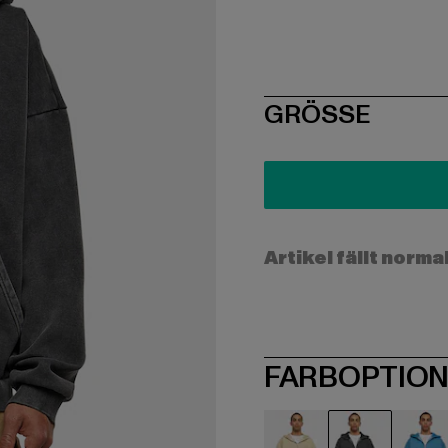
SIZE
GRÖSSE
Artikel fällt norma
FARBOPTIO