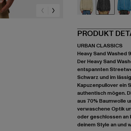
beige
schwarz
bla
PRODUKT DET
URBAN CLASSICS
Heavy Sand Washed 9
Der Heavy Sand Washe
entspannten Streetwe
Schwarz und im lässige
Kapuzenpullover ein S
authentisch mögen. D
aus 70% Baumwolle und
verwaschene Optik und
oder geschlossen an 
deinem Style an und w