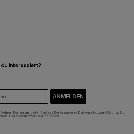
 du interessiert?
ANMELDEN
Deinen Daten umgeht, findest Du in unserer Datenschutzerklärung. Du
lden.
Datenschutzerklärung lesen.