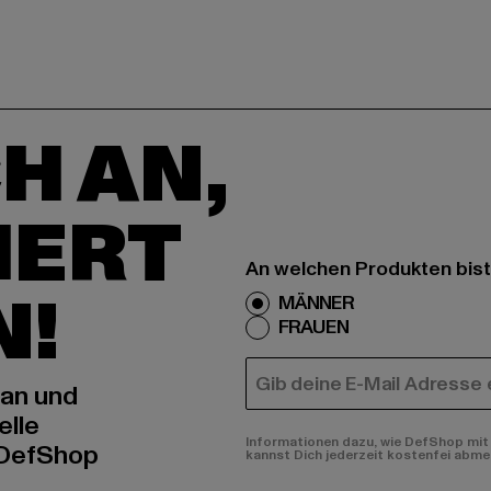
H AN,
IERT
An welchen Produkten bist
N!
MÄNNER
FRAUEN
E-MAIL
 an und
elle
Informationen dazu, wie DefShop mit 
 DefShop
kannst Dich jederzeit kostenfei abme