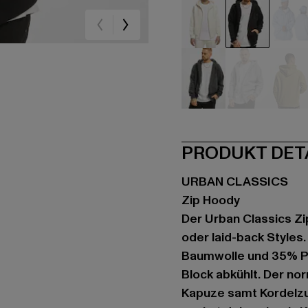
beige
schwarz
bla
grau
grau
oli
PRODUKT DET
URBAN CLASSICS
Zip Hoody
Der Urban Classics Zi
oder laid-back Style
Baumwolle und 35% Pol
Block abkühlt. Der nor
Kapuze samt Kordelzug