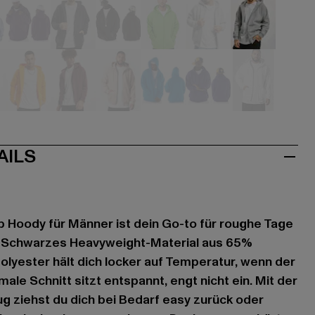
u
blau
blau
braun
grün
grau
grau
ve
orange
rot
rosa
türkis
violet
weiß
AILS
p Hoody für Männer ist dein Go-to für roughe Tage
s. Schwarzes Heavyweight-Material aus 65%
yester hält dich locker auf Temperatur, wenn der
male Schnitt sitzt entspannt, engt nicht ein. Mit der
 ziehst du dich bei Bedarf easy zurück oder