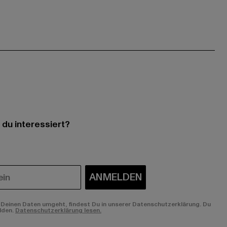
 du interessiert?
ANMELDEN
Deinen Daten umgeht, findest Du in unserer Datenschutzerklärung. Du
lden.
Datenschutzerklärung lesen.