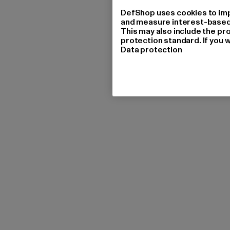
DefShop uses cookies to imp
and measure interest-based c
This may also include the pr
protection standard. If you w
Data protection