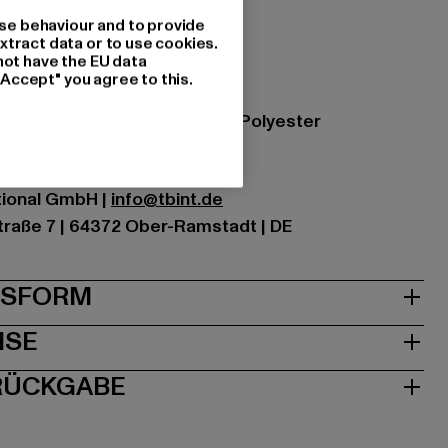
s
se behaviour and to provide
xtract data or to use cookies.
not have the EU data
"Accept" you agree to this.
k
zung: 65% Baumwolle, 35% Polyester
ational GmbH |
info@tbint.de
traße 7 | 64372 Ober-Ramstadt | DE
& PASSFORM
ISE
 RÜCKGABE