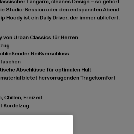
lassischer Langarm, cleanes Design – so gehört
r die Studio-Session oder den entspannten Abend
p Hoody ist ein Daily Driver, der immer abliefert.
y von Urban Classics für Herren
lzug
schließender Reißverschluss
ubtaschen
stische Abschlüsse für optimalen Halt
enmaterial bietet hervorragenden Tragekomfort
 Chillen, Freizeit
it Kordelzug
ßverschluss