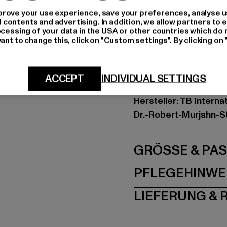
Marke: Urban Classic
rove your use experience, save your preferences, analyse u
Kat.: Zip Hoodies
ontents and advertising. In addition, we allow partners to e
ocessing of your data in the USA or other countries which do 
Farbe: schwarz
ant to change this, click on "Custom settings". By clicking on 
Hersteller Farbe: blac
Materialzusammenset
Art.Nr: TB014C-00007
ACCEPT
INDIVIDUAL SETTINGS
Hersteller: TB Intern
Dr.-Robert-Murjahn-S
GRÖSSE 
PFLEGEHINWE
LIEFERUNG &