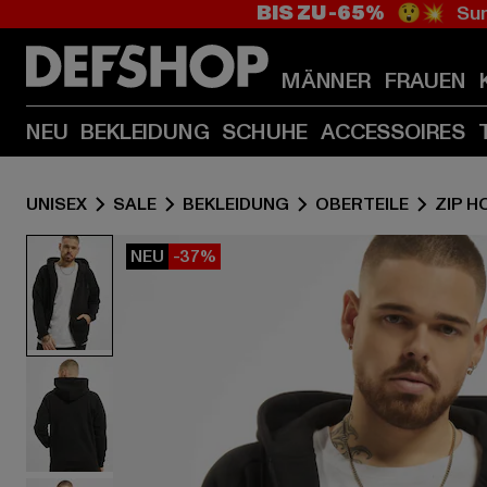
BIS ZU -65%
😲💥 Sum
MÄNNER
FRAUEN
NEU
BEKLEIDUNG
SCHUHE
ACCESSOIRES
UNISEX
SALE
BEKLEIDUNG
OBERTEILE
ZIP H
NEU
-37%