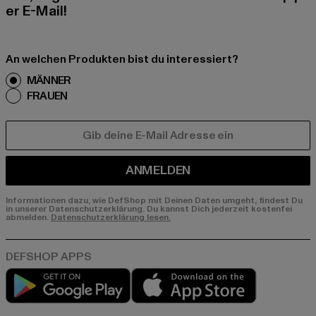
er E-Mail!
An welchen Produkten bist du interessiert?
MÄNNER
FRAUEN
E-MAIL
ANMELDEN
Informationen dazu, wie DefShop mit Deinen Daten umgeht, findest Du
in unserer Datenschutzerklärung. Du kannst Dich jederzeit kostenfei
abmelden.
Datenschutzerklärung lesen.
Play market
App store