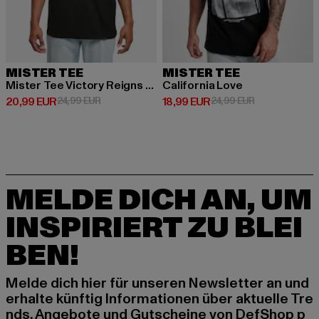
MISTER TEE
MISTER TEE
Mister Tee Victory Reigns Tee
California Love
Derzeitiger Preis: 20,99 EUR
Aktionspreis: 24,99 EUR
Derzeitiger Preis: 18,99 EUR
Aktionspreis: 
20,99 EUR
24,99 EUR
18,99 EUR
24,99 EUR
MELDE DICH AN, UM
INSPIRIERT ZU BLEI
BEN!
Melde dich hier für unseren Newsletter an und
erhalte künftig Informationen über aktuelle Tre
nds, Angebote und Gutscheine von DefShop p