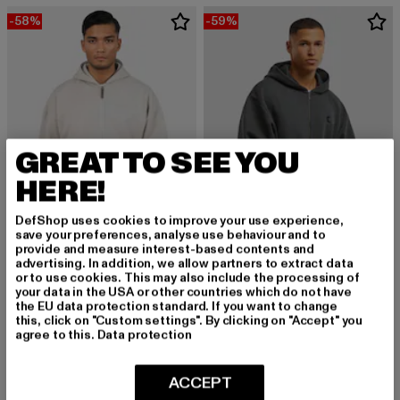
-58%
-59%
GREAT TO SEE YOU
HERE!
DefShop uses cookies to improve your use experience,
save your preferences, analyse use behaviour and to
provide and measure interest-based contents and
advertising. In addition, we allow partners to extract data
DROPSIZE
KARL KANI
or to use cookies. This may also include the processing of
Super Heavy Oversize Blank
KK Kani Icy Dancer Zip Hoodie
your data in the USA or other countries which do not have
Derzeitiger Preis: 21,00 EUR
Aktionspreis: 49,99 EUR
Derzeitiger Preis: 36,90 EUR
Aktionspreis:
21,00 EUR
49,99 EUR
36,90 EUR
89,99 EUR
the EU data protection standard. If you want to change
this, click on "Custom settings". By clicking on "Accept" you
agree to this.
Data protection
NEU
-20%
-29%
ACCEPT