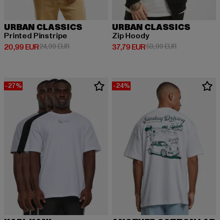
URBAN CLASSICS
URBAN CLASSICS
Printed Pinstripe
Zip Hoody
Derzeitiger Preis: 20,99 EUR
Aktionspreis: 24,99 EUR
Derzeitiger Preis: 37,79 EUR
Aktionspreis: 
20,99 EUR
24,99 EUR
37,79 EUR
59,99 EUR
-27%
-24%