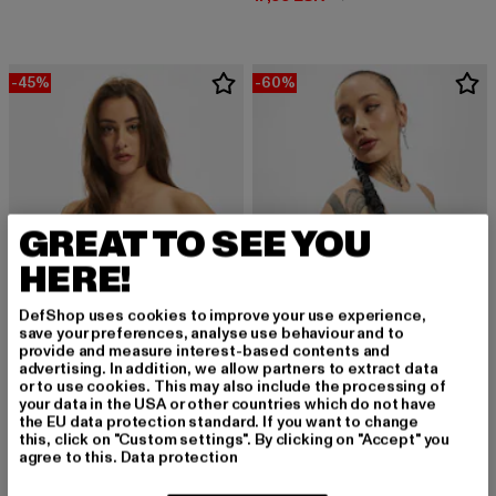
-45%
-60%
GREAT TO SEE YOU
HERE!
DefShop uses cookies to improve your use experience,
save your preferences, analyse use behaviour and to
provide and measure interest-based contents and
advertising. In addition, we allow partners to extract data
or to use cookies. This may also include the processing of
URBAN CLASSICS
URBAN CLASSICS
your data in the USA or other countries which do not have
Ladies Short Velvet Tube
Squared
the EU data protection standard. If you want to change
Derzeitiger Preis: 10,99 EUR
Aktionspreis: 19,99 EUR
Derzeitiger Preis: 10,00 EUR
Aktionspreis: 
10,99 EUR
19,99 EUR
10,00 EUR
24,99 EUR
this, click on "Custom settings". By clicking on "Accept" you
agree to this.
Data protection