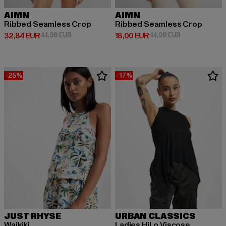
AIMN
AIMN
Ribbed Seamless Crop
Ribbed Seamless Crop
Derzeitiger Preis: 32,84 EUR
Aktionspreis: 44,99 EUR
Derzeitiger Preis: 18,00 EUR
Aktionspreis: 
32,84 EUR
44,99 EUR
18,00 EUR
44,99 EUR
-25%
-17%
JUST RHYSE
URBAN CLASSICS
Waikiki
Ladies HiLo Viscose