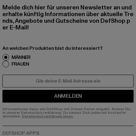
Melde dich hier für unseren Newsletter an und
erhalte künftig Informationen über aktuelle Tre
nds, Angebote und Gutscheine von DefShop p
er E-Mail!
An welchen Produkten bist du interessiert?
MÄNNER
FRAUEN
E-MAIL
ANMELDEN
Informationen dazu, wie DefShop mit Deinen Daten umgeht, findest Du
in unserer Datenschutzerklärung. Du kannst Dich jederzeit kostenfei
abmelden.
Datenschutzerklärung lesen.