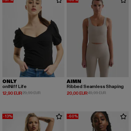
ONLY
AIMN
onlNiff Life
Ribbed Seamless Shaping
Derzeitiger Preis: 12,90 EUR
Aktionspreis: 29,99 EUR
Derzeitiger Preis: 20,00 EUR
Aktionspreis:
12,90 EUR
29,99 EUR
20,00 EUR
49,99 EUR
-13%
-60%