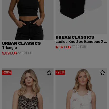
URBAN CLASSICS
Ladies Knotted Bandeau 2 Pack
URBAN CLASSICS
Derzeitiger Preis: 17,07 EUR
Aktionspreis: 2
17,07 EUR
27,99 EUR
Triangle
Derzeitiger Preis: 9,89 EUR
Aktionspreis: 22,99 EUR
9,89 EUR
22,99 EUR
-28%
-28%