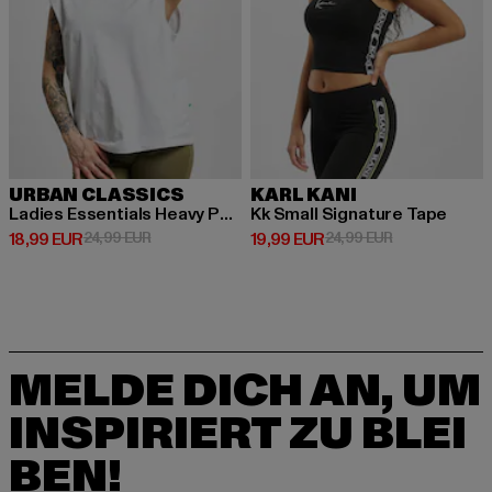
URBAN CLASSICS
KARL KANI
Ladies Essentials Heavy Padded
Kk Small Signature Tape
Derzeitiger Preis: 18,99 EUR
Aktionspreis: 24,99 EUR
Derzeitiger Preis: 19,99 EUR
Aktionspreis: 
18,99 EUR
24,99 EUR
19,99 EUR
24,99 EUR
MELDE DICH AN, UM
INSPIRIERT ZU BLEI
BEN!