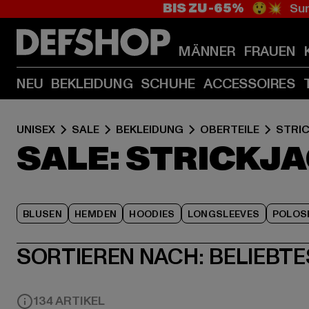
BIS ZU -65%
😲💥 Sum
MÄNNER
FRAUEN
NEU
BEKLEIDUNG
SCHUHE
ACCESSOIRES
UNISEX
SALE
BEKLEIDUNG
OBERTEILE
STRI
SALE: STRICKJ
BLUSEN
HEMDEN
HOODIES
LONGSLEEVES
POLOS
SORTIEREN NACH:
BELIEBTE
134 ARTIKEL