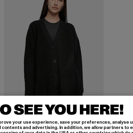
O SEE YOU HERE!
URBAN CLASSICS
rove your use experience, save your preferences, analyse u
Ladies Chunky Fluffy Knit
ontents and advertising. In addition, we allow partners to e
ocessing of your data in the USA or other countries which do 