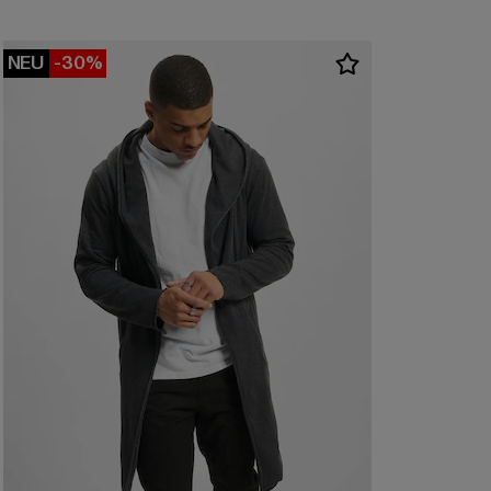
NEU
-30%