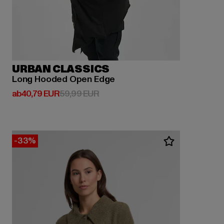
URBAN CLASSICS
Long Hooded Open Edge
Derzeitiger Preis: ab 40,79 EUR
Aktionspreis: 59,99 EUR
ab
40,79 EUR
59,99 EUR
-33%