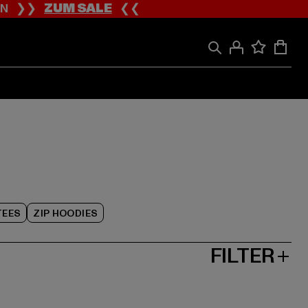
ION ❯❯
ZUM SALE
❮❮
TEES
ZIP HOODIES
FILTER