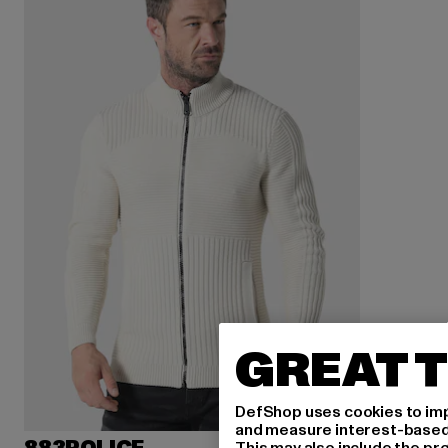
GREAT T
DefShop uses cookies to imp
and measure interest-based c
This may also include the pr