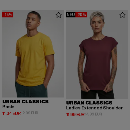
-15%
NEU
-20%
URBAN CLASSICS
URBAN CLASSICS
Basic
Ladies Extended Shoulder
Derzeitiger Preis: 11,04 EUR
Aktionspreis: 12,99 EUR
11,04 EUR
12,99 EUR
Derzeitiger Preis: 11,99 EUR
Aktionspreis: 1
11,99 EUR
14,99 EUR