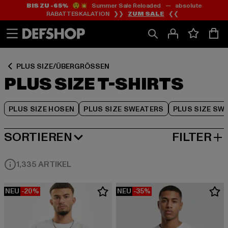
BIS ZU -65%
😲💥 Summer Sale Reloaded — absolute
Zum
Zum
Zum
RABATTESKALATION ❯❯
ZUM SALE
❮❮
Inhalt
Fußzeile
Produktraster
springen
springen
springen
PLUS SIZE/ÜBERGRÖSSEN
PLUS SIZE T-SHIRTS
PLUS SIZE HOSEN
PLUS SIZE SWEATERS
PLUS SIZE SW
SORTIEREN
FILTER
BELIEBTESTE
1,335 ARTIKEL
NEU
-20%
NEU
-35%