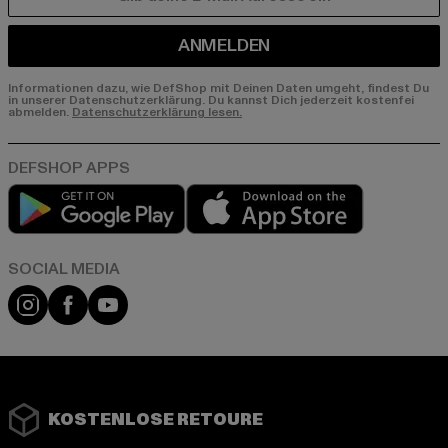
E-MAIL
ANMELDEN
Informationen dazu, wie DefShop mit Deinen Daten umgeht, findest Du
in unserer Datenschutzerklärung. Du kannst Dich jederzeit kostenfei
abmelden.
Datenschutzerklärung lesen.
Play market
App store
Instagram
Facebook
YouTube
KOSTENLOSE RETOURE