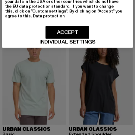
URBAN CLASSICS
URBAN CLASSICS
your data in the USA or other countries which do not have
Fitted Stretch
Ladies Extended Shoulder
the EU data protection standard. If you want to change
this, click on "Custom settings". By clicking on "Accept" you
Derzeitiger Preis: 14,93 EUR
Aktionspreis: 17,99 EUR
Derzeitiger Preis: 13,04 EUR
Aktionspreis: 
14,93 EUR
17,99 EUR
13,04 EUR
14,99 EUR
agree to this.
Data protection
ACCEPT
-10%
NEU
-20%
INDIVIDUAL SETTINGS
URBAN CLASSICS
URBAN CLASSICS
Basic
Extended Shoulder