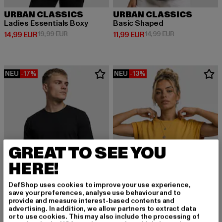
URBAN CLASSICS
URBAN CLASSICS
Ladies Essentials Boxy
Basic Shaped
Derzeitiger Preis: 14,99 EUR
Aktionspreis: 19,99 EUR
Derzeitiger Preis: 11,99 EUR
Aktionspreis: 1
14,99 EUR
19,99 EUR
11,99 EUR
14,99 EUR
NEU
-17%
NEU
-13%
GREAT TO SEE YOU
HERE!
DefShop uses cookies to improve your use experience,
save your preferences, analyse use behaviour and to
provide and measure interest-based contents and
advertising. In addition, we allow partners to extract data
or to use cookies. This may also include the processing of