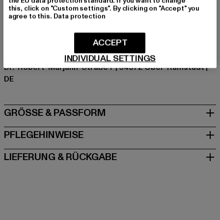
the EU data protection standard. If you want to change
Hersteller Farbe: softapricot
this, click on "Custom settings". By clicking on "Accept" you
agree to this.
Data protection
Materialzusammensetzung: 100% Baumwolle
Art.Nr: TB006-12894
ACCEPT
Hersteller: TB International GmbH |
info@tbint.de
INDIVIDUAL SETTINGS
Dr.-Robert-Murjahn-Straße 7 | 64372 Ober-Ramstadt |
DE
GRÖSSE & PASSFORM
PFLEGEHINWEISE
LIEFERUNG & RÜCKGABE