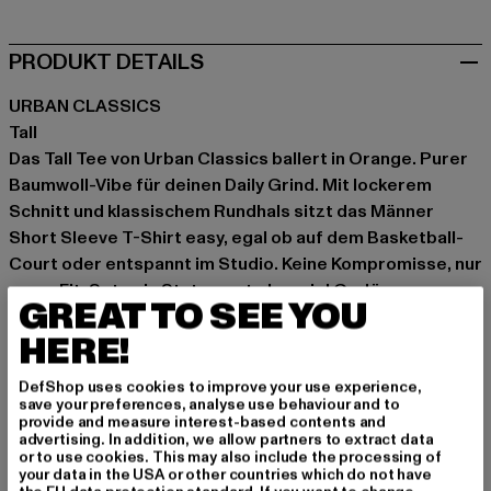
PRODUKT DETAILS
URBAN CLASSICS
Tall
Das Tall Tee von Urban Classics ballert in Orange. Purer
Baumwoll-Vibe für deinen Daily Grind. Mit lockerem
Schnitt und klassischem Rundhals sitzt das Männer
Short Sleeve T-Shirt easy, egal ob auf dem Basketball-
Court oder entspannt im Studio. Keine Kompromisse, nur
purer Fit. Setz ein Statement ohne viel Gedöns.
GREAT TO SEE YOU
Anlass: Alltag, Bequem, Chillen, Freizeit, Basic
HERE!
Ausschnitt: Rundhals
Ärmelart: Kurzarm
DefShop uses cookies to improve your use experience,
Schnitt: Locker
save your preferences, analyse use behaviour and to
provide and measure interest-based contents and
Marke: Urban Classics
advertising. In addition, we allow partners to extract data
Kat.: Tall Tees
or to use cookies. This may also include the processing of
your data in the USA or other countries which do not have
Farbe: orange