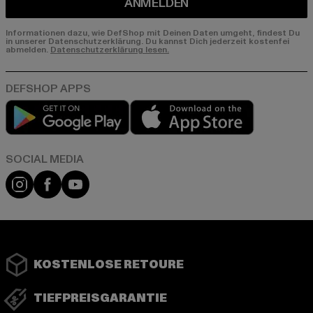
ANMELDEN
Informationen dazu, wie DefShop mit Deinen Daten umgeht, findest Du
in unserer Datenschutzerklärung. Du kannst Dich jederzeit kostenfei
abmelden.
Datenschutzerklärung lesen.
Play market
App store
Instagram
Facebook
YouTube
KOSTENLOSE RETOURE
TIEFPREISGARANTIE