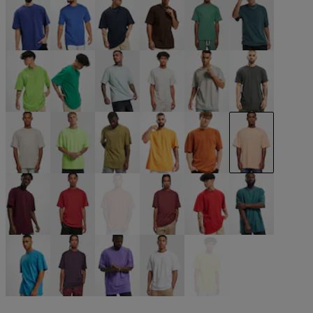
blau
blau
blau
braun
grün
grün
grün
grün
grün
grau
grau
grau
grau
neongrün
olive
orange
orange
orange
rot
rot
rot
rot
rot
türkis
türkis
violet
violet
weiß
gelb