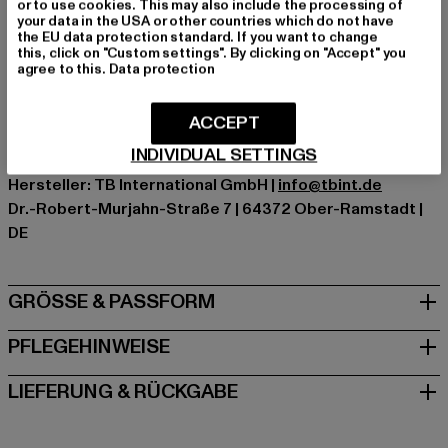
or to use cookies. This may also include the processing of
Marke: Urban Classics
your data in the USA or other countries which do not have
the EU data protection standard. If you want to change
Kat.: T-Shirts
this, click on "Custom settings". By clicking on "Accept" you
Farbe: grün
agree to this.
Data protection
Hersteller Farbe: frostmint
Materialzusammensetzung: 100% Baumwolle
ACCEPT
Art.Nr: TB006-14067
INDIVIDUAL SETTINGS
Hersteller: TB International GmbH |
info@tbint.de
Dr.-Robert-Murjahn-Straße 7 | 64372 Ober-Ramstadt |
DE
GRÖSSE & PASSFORM
PFLEGEHINWEISE
LIEFERUNG & RÜCKGABE