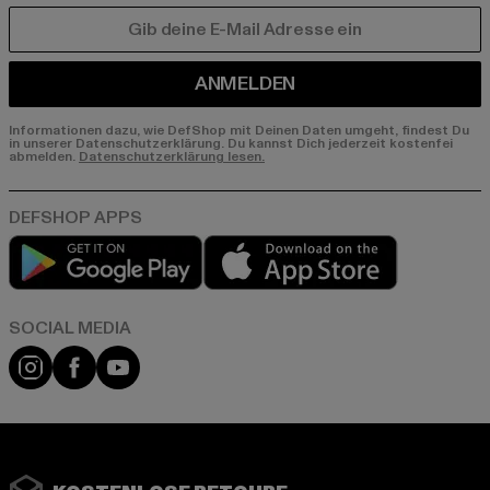
E-MAIL
ANMELDEN
Informationen dazu, wie DefShop mit Deinen Daten umgeht, findest Du
in unserer Datenschutzerklärung. Du kannst Dich jederzeit kostenfei
abmelden.
Datenschutzerklärung lesen.
Play market
App store
Instagram
Facebook
YouTube