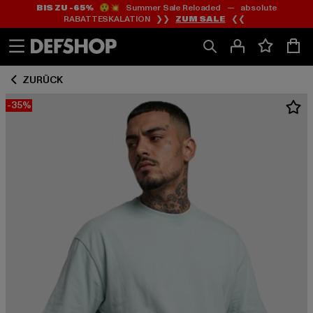
BIS ZU -65%
😲💥 Summer Sale Reloaded — absolute
Zum
Zum
RABATTESKALATION ❯❯
ZUM SALE
❮❮
Inhalt
Fußzeile
springen
springen
ZURÜCK
-35%