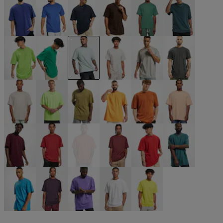
blau
blau
blau
braun
grün
grün
grün
grün
grün
grau
grau
grau
grau
neongrün
olive
orange
orange
orange
rot
rot
rot
rot
rot
türkis
türkis
violet
violet
weiß
gelb