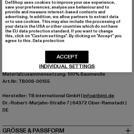
DefShop uses cookies to improve your use experience,
bequeme Passform
save your preferences, analyse use behaviour and to
provide and measure interest-based contents and
Anlass: Alltag, Bequem, Chillen, Freizeit, Basic
advertising. In addition, we allow partners to extract data
or to use cookies. This may also include the processing of
Ausschnitt: Rundhals
your data in the USA or other countries which do not have
Ärmelart: Kurzarm
the EU data protection standard. If you want to change
this, click on "Custom settings". By clicking on "Accept" you
Schnitt: Locker
agree to this.
Data protection
Marke: Urban Classics
Kat.: T-Shirts
ACCEPT
Farbe: blau
INDIVIDUAL SETTINGS
Hersteller Farbe: navy
Materialzusammensetzung: 100% Baumwolle
Art.Nr: TB006-00155
Hersteller: TB International GmbH |
info@tbint.de
Dr.-Robert-Murjahn-Straße 7 | 64372 Ober-Ramstadt |
DE
GRÖSSE & PASSFORM