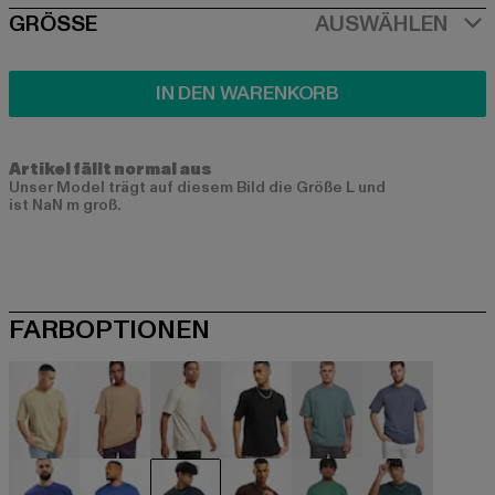
SIZE
GRÖSSE
AUSWÄHLEN
IN DEN WARENKORB
Artikel fällt normal aus
Unser Model trägt auf diesem Bild die Größe L und
ist NaN m groß.
FARBOPTIONEN
beige
beige
beige
schwarz
blau
blau