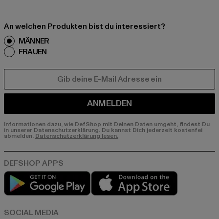
An welchen Produkten bist du interessiert?
MÄNNER
FRAUEN
E-MAIL
ANMELDEN
Informationen dazu, wie DefShop mit Deinen Daten umgeht, findest Du
in unserer Datenschutzerklärung. Du kannst Dich jederzeit kostenfei
abmelden.
Datenschutzerklärung lesen.
Play market
App store