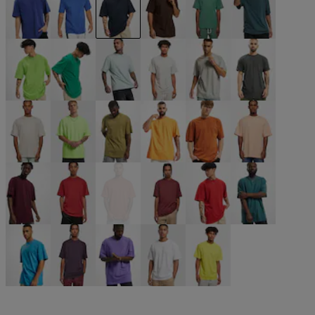
blau
blau
blau
braun
grün
grün
grün
grün
grün
grau
grau
grau
grau
neongrün
olive
orange
orange
orange
rot
rot
rot
rot
rot
türkis
türkis
violet
violet
weiß
gelb