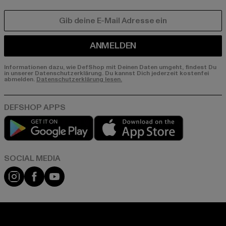
E-MAIL
ANMELDEN
Informationen dazu, wie DefShop mit Deinen Daten umgeht, findest Du
in unserer Datenschutzerklärung. Du kannst Dich jederzeit kostenfei
abmelden.
Datenschutzerklärung lesen.
Play market
App store
Instagram
Facebook
YouTube