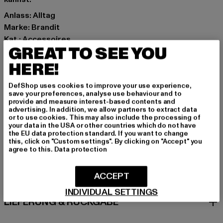
Anlass: Alltag
Marke: Brandit
Kat.: Accessoires
GREAT TO SEE YOU
Farbe: blau
Hersteller Farbe: navy
HERE!
Materialzusammensetzung: 100% Polyacryl
DefShop uses cookies to improve your use experience,
Art.Nr: BD7022-00155
save your preferences, analyse use behaviour and to
provide and measure interest-based contents and
advertising. In addition, we allow partners to extract data
Hersteller: Brandit Textil GmbH |
info@brandit-wear.com
or to use cookies. This may also include the processing of
Spichernstraße 6a | 50672 Köln | DE
your data in the USA or other countries which do not have
the EU data protection standard. If you want to change
this, click on "Custom settings". By clicking on "Accept" you
agree to this.
Data protection
GRÖSSE & PASSFORM
ACCEPT
PFLEGEHINWEISE
INDIVIDUAL SETTINGS
LIEFERUNG & RÜCKGABE