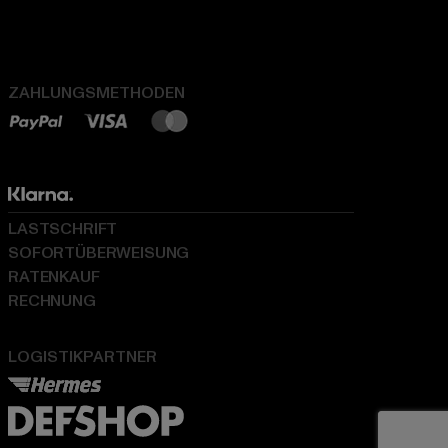
ZAHLUNGSMETHODEN
LASTSCHRIFT
SOFORTÜBERWEISUNG
RATENKAUF
RECHNUNG
LOGISTIKPARTNER